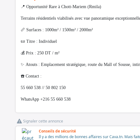
📍 Opportunité Rare à Chott-Mariem (Rmila)
​Terrains résidentiels viabilisés avec vue panoramique exceptionnell
​📏 Surfaces : 1000m² / 1500m² / 2000m²
​📜 Titre : Individuel
​💰 Prix : 250 DT / m²
​✨ Atouts : Emplacement stratégique, route du Mall of Sousse, intim
​☎️ Contact :
55 660 538 // 50 802 150
WhatsApp +216 55 660 538
Signaler cette annonce
Conseils de sécurité
Il y a des millions de bonnes affaires sur Cava.tn. Mais fai