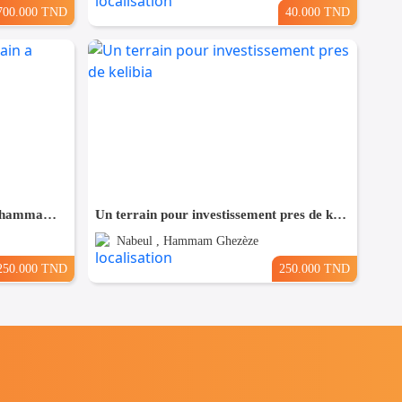
700.000 TND
40.000 TND
Bonne occasion de un terrain a hammam leghzaz
Un terrain pour investissement pres de kelibia
Nabeul , Hammam Ghezèze
250.000 TND
250.000 TND