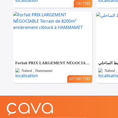
130 TND
Forfait PRIX LARGEMENT NÉGOCIABLE Terrain de 8200m² entièrement clôturé à HAMMAMET
يط الساحلي
Nabeul , Hammamet
Nabeul 
697.000 TND