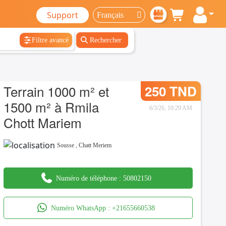
Support
Filtre avancé
Rechercher
Terrain 1000 m² et
250 TND
1500 m² à Rmila
6/3/26, 10:29 AM
Chott Mariem
Sousse
,
Chatt Meriem
Numéro de téléphone :
50802150
Numéro WhatsApp :
+21655660538