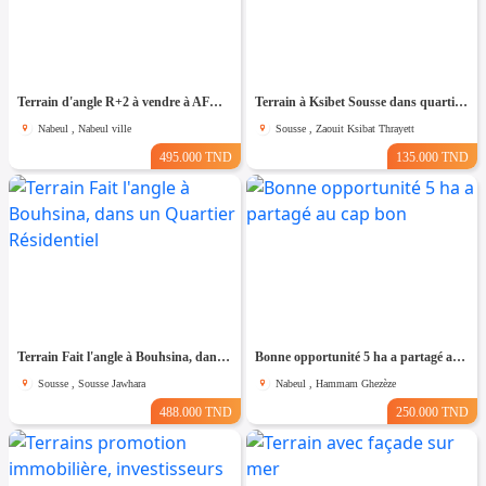
Terrain d'angle R+2 à vendre à AFH1 Nabeul
Terrain à Ksibet Sousse dans quartier Calme
Nabeul , Nabeul ville
Sousse , Zaouit Ksibat Thrayett
495.000 TND
135.000 TND
Terrain Fait l'angle à Bouhsina, dans un Quartier Résidentiel
Bonne opportunité 5 ha a partagé au cap bon
Sousse , Sousse Jawhara
Nabeul , Hammam Ghezèze
488.000 TND
250.000 TND