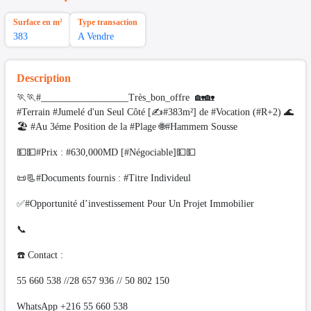
Surface en m²
Type transaction
383
A Vendre
Description
🏃🏃#__________________Très_bon_offre 🏡🏡
#Terrain #Jumelé d'un Seul Côté [✍️#383m²] de #Vocation (#R+2) 🌊
🏖 #Au 3éme Position de la #Plage 🌐#Hammem Sousse
💵💵#Prix : #630,000MD [#Négociable]💵💵
📜📃#Documents fournis : #Titre Individeul
✅#Opportunité d’investissement Pour Un Projet Immobilier
📞
​☎️ Contact :
55 660 538 //28 657 936 // 50 802 150
WhatsApp +216 55 660 538