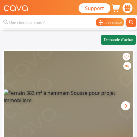
Support
Filtre avancé
Demande d'achat