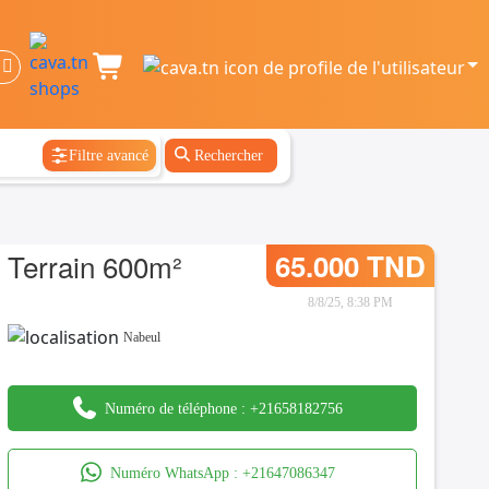
Filtre avancé
Rechercher
Terrain 600m²
65.000 TND
8/8/25, 8:38 PM
Nabeul
Numéro de téléphone :
+21658182756
Numéro WhatsApp :
+21647086347