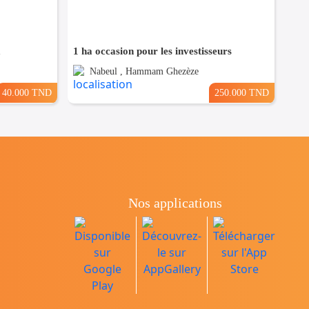
a
1 ha occasion pour les investisseurs
Nabeul , Hammam Ghezèze
40.000 TND
250.000 TND
Nos applications