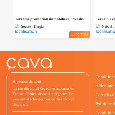
Terrains promotion immobilière, investisseurs
Terrain av
Sousse , Hergla
Nabeul 
1.700 TND
Conditions
À propos de nous
Aidez-moi
cava.tn site gratuit des petites annonces en
Tunisie: Chattez, discutez et négociez. Les
Conseils d
vendeurs et acheteurs prés de chez vous en
Politique d
simple clic.
Conditions