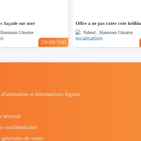
ec façade sur mer
Offre a ne pas rater cote kelibi
, Hammam Ghezèze
Nabeul , Hammam Ghezèze
250.000 TND
 d'utilisation et informations légales
e sécurité
e confidentialité
 générales de vente