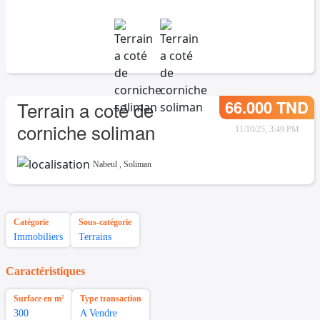
66.000 TND
Terrain a coté de
corniche soliman
11/10/25, 3:49 PM
Nabeul
,
Soliman
Catégorie
Sous-catégorie
Immobiliers
Terrains
Caractéristiques
Surface en m²
Type transaction
300
A Vendre