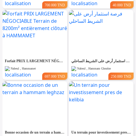
700.000 TND
40.000 TND
Forfait PRIX LARGEMENT NÉGOCIABLE Terrain de 8200m² entièrement clôturé à HAMMAMET
فرصة استثمار أرض على الشريط الساحلي
Nabeul , Hammamet
Nabeul , Hammam Ghezèze
697.000 TND
250.000 TND
Bonne occasion de un terrain a hammam leghzaz
Un terrain pour investissement pres de kelibia