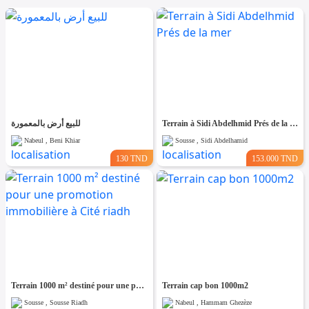
للبيع أرض بالمعمورة
Terrain à Sidi Abdelhmid Prés de la mer
Nabeul , Beni Khiar
Sousse , Sidi Abdelhamid
130 TND
153.000 TND
Terrain 1000 m² destiné pour une promotion immobilière à Cité riadh
Terrain cap bon 1000m2
Sousse , Sousse Riadh
Nabeul , Hammam Ghezèze