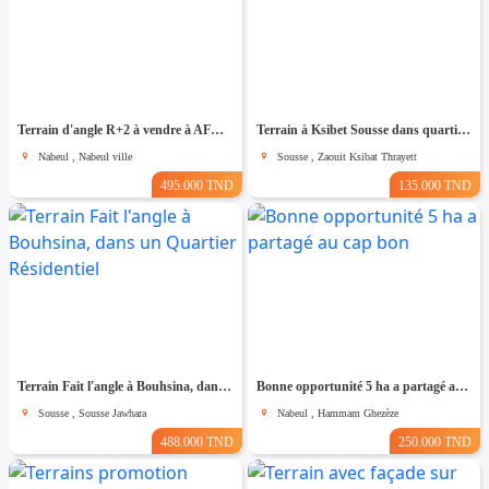
Terrain d'angle R+2 à vendre à AFH1 Nabeul
Terrain à Ksibet Sousse dans quartier Calme
Nabeul , Nabeul ville
Sousse , Zaouit Ksibat Thrayett
495.000 TND
135.000 TND
Terrain Fait l'angle à Bouhsina, dans un Quartier Résidentiel
Bonne opportunité 5 ha a partagé au cap bon
Sousse , Sousse Jawhara
Nabeul , Hammam Ghezèze
488.000 TND
250.000 TND