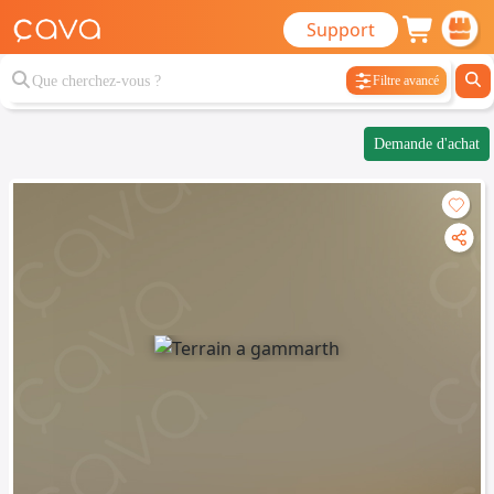
Support
Filtre avancé
Demande d'achat