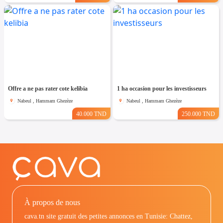
Offre a ne pas rater cote kelibia
1 ha occasion pour les investisseurs
Nabeul , Hammam Ghezèze
Nabeul , Hammam Ghezèze
40.000 TND
250.000 TND
À propos de nous
cava.tn site gratuit des petites annonces en Tunisie: Chattez,