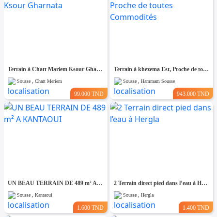
Terrain à Chatt Mariem Ksour Gharnata
Terrain à khezema Est, Proche de toutes Commodités
Sousse , Chatt Meriem
Sousse , Hammam Sousse
99.000 TND
943.000 TND
UN BEAU TERRAIN DE 489 m² A KANTAOUI
2 Terrain direct pied dans l’eau à Hergla
Sousse , Kantaoui
Sousse , Hergla
1.600 TND
1.400 TND