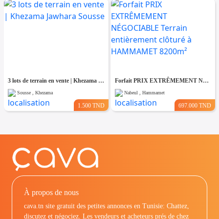
3 lots de terrain en vente | Khezama Jawhara Sousse
Forfait PRIX EXTRÊMEMENT NÉGOCIABLE Terrain entièrement clôturé à HAMMAMET 8200m²
Sousse , Khezama
Nabeul , Hammamet
1.500 TND
697.000 TND
À propos de nous
cava.tn site gratuit des petites annonces en Tunisie: Chattez,
discutez et négociez. Les vendeurs et acheteurs prés de chez