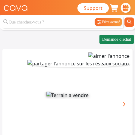
Support
Filtre avancé
Demande d'achat