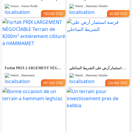
Sousse , Sousse Riadh
Nabeul , Hammam Ghezèze
700.000 TND
40.000 TND
Forfait PRIX LARGEMENT NÉGOCIABLE Terrain de 8200m² entièrement clôturé à HAMMAMET
فرصة استثمار أرض على الشريط الساحلي
Nabeul , Hammamet
Nabeul , Hammam Ghezèze
697.000 TND
250.000 TND