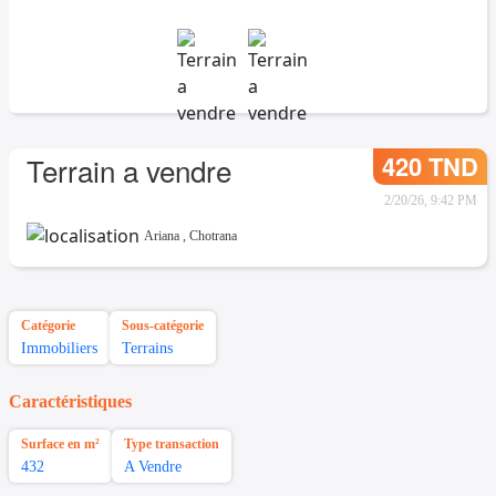
420 TND
Terrain a vendre
2/20/26, 9:42 PM
Ariana
,
Chotrana
Catégorie
Sous-catégorie
Immobiliers
Terrains
Caractéristiques
Surface en m²
Type transaction
432
A Vendre