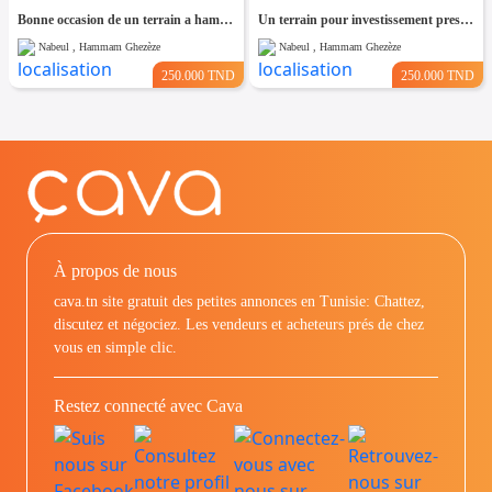
Bonne occasion de un terrain a hammam leghzaz
Un terrain pour investissement pres de kelibia
Nabeul , Hammam Ghezèze
Nabeul , Hammam Ghezèze
250.000 TND
250.000 TND
À propos de nous
cava.tn site gratuit des petites annonces en Tunisie: Chattez,
discutez et négociez. Les vendeurs et acheteurs prés de chez
vous en simple clic.
Restez connecté avec Cava