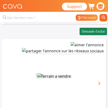
Support
Filtre avancé
Demande d'achat