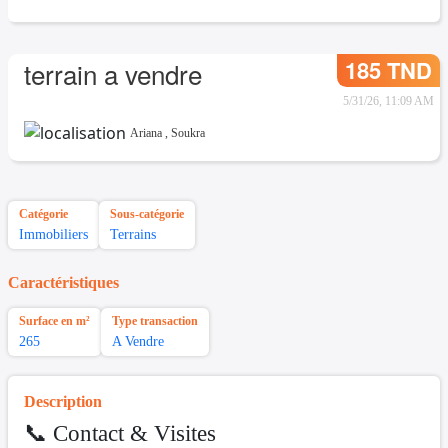
185 TND
terrain a vendre
5/31/26, 11:09 AM
Ariana
,
Soukra
Catégorie
Sous-catégorie
Immobiliers
Terrains
Caractéristiques
Surface en m²
Type transaction
265
A Vendre
Description
📞 Contact & Visites