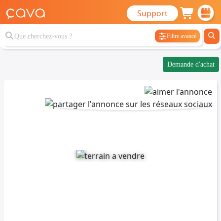
Support
Filtre avancé
Demande d'achat