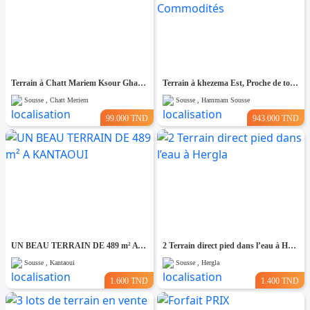
Terrain à Chatt Mariem Ksour Gharnata
Terrain à khezema Est, Proche de toutes Commodités
Sousse , Chatt Meriem
Sousse , Hammam Sousse
99.000 TND
943.000 TND
UN BEAU TERRAIN DE 489 m² A KANTAOUI
2 Terrain direct pied dans l’eau à Hergla
Sousse , Kantaoui
Sousse , Hergla
1.600 TND
1.400 TND