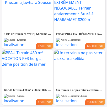
3 lots de terrain en vente | Khezama Jawhara Sousse
Forfait PRIX EXTRÊMEMENT NÉGOCIABLE Terrain entièrement clôturé à HAMMAMET 8200m²
Sousse , Khezama
Nabeul , Hammamet
1.500 TND
697.000 TND
BEAU Terrain 430 m² VOCATION R+3 hergla, 2éme position de la mer
Un terrain a ne pas rater a ezzahra kelibia
Sousse , Akouda
Nabeul , Hammam Ghezèze
1.300 TND
250.000 TND