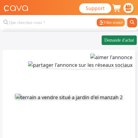
Support
Filtre avancé
Demande d'achat