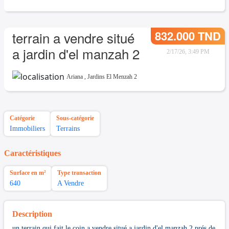
832.000 TND
terrain a vendre situé
a jardin d'el manzah 2
2/17/26, 3:49 PM
Ariana
,
Jardins El Menzah 2
Catégorie
Sous-catégorie
Immobiliers
Terrains
Caractéristiques
Surface en m²
Type transaction
640
A Vendre
Description
un terrain qui fait le coin a vendre situé a jardin d'el manzah 2 prés de