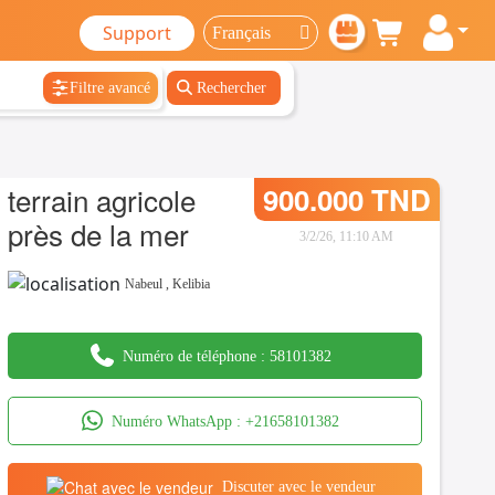
Support
Filtre avancé
Rechercher
terrain agricole
900.000 TND
près de la mer
3/2/26, 11:10 AM
Nabeul
,
Kelibia
Numéro de téléphone :
58101382
Numéro WhatsApp :
+21658101382
Discuter avec le vendeur