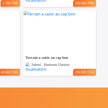
1.700 TND
250.000 TND
Terrain a saisir au cap bon
Nabeul , Hammam Ghezèze
40.000 TND
250.000 TND