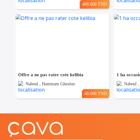
488.000 TND
Offre a ne pas rater cote kelibia
1 ha occasi
Nabeul , Hammam Ghezèze
Nabeul 
40.000 TND