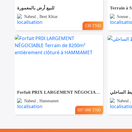
للبيع أرض بالمعمورة
Terrain à S
Nabeul , Beni Khiar
Sousse ,
130 TND
Forfait PRIX LARGEMENT NÉGOCIABLE Terrain de 8200m² entièrement clôturé à HAMMAMET
يط الساحلي
Nabeul , Hammamet
Nabeul 
697.000 TND