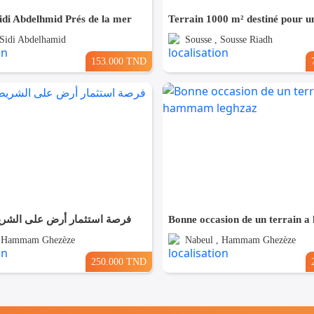
idi Abdelhmid Prés de la mer
 Sidi Abdelhamid
Sousse , Sousse Riadh
153.000 TND
فرصة استثمار أرض على الشر
, Hammam Ghezèze
Nabeul , Hammam Ghezèze
250.000 TND