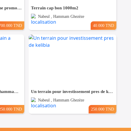
Terrain 1000 m² destiné pour une promotion immobilière à Cité riadh
Terrain cap bon 1000m2
Nabeul , Hammam Ghezèze
700.000 TND
40.000 TND
Bonne occasion de un terrain a hammam leghzaz
Un terrain pour investissement pres de kelibia
Nabeul , Hammam Ghezèze
250.000 TND
250.000 TND