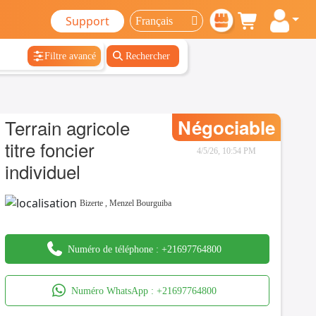
Support
Filtre avancé
Rechercher
Terrain agricole
Négociable
titre foncier
4/5/26, 10:54 PM
individuel
Bizerte
,
Menzel Bourguiba
Numéro de téléphone :
+21697764800
Numéro WhatsApp :
+21697764800