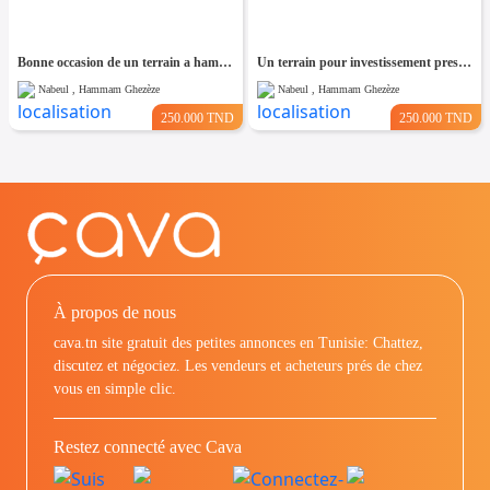
Bonne occasion de un terrain a hammam leghzaz
Un terrain pour investissement pres de kelibia
Nabeul , Hammam Ghezèze
Nabeul , Hammam Ghezèze
250.000 TND
250.000 TND
À propos de nous
cava.tn site gratuit des petites annonces en Tunisie: Chattez,
discutez et négociez. Les vendeurs et acheteurs prés de chez
vous en simple clic.
Restez connecté avec Cava