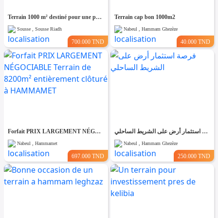
Terrain 1000 m² destiné pour une promotion immobilière à Cité riadh
Terrain cap bon 1000m2
Sousse , Sousse Riadh
Nabeul , Hammam Ghezèze
700.000 TND
40.000 TND
Forfait PRIX LARGEMENT NÉGOCIABLE Terrain de 8200m² entièrement clôturé à HAMMAMET
فرصة استثمار أرض على الشريط الساحلي
Nabeul , Hammamet
Nabeul , Hammam Ghezèze
697.000 TND
250.000 TND