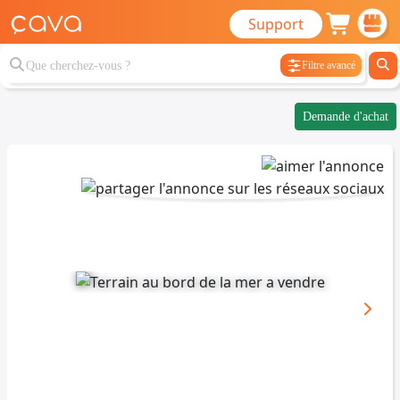
Support
Filtre avancé
Demande d'achat