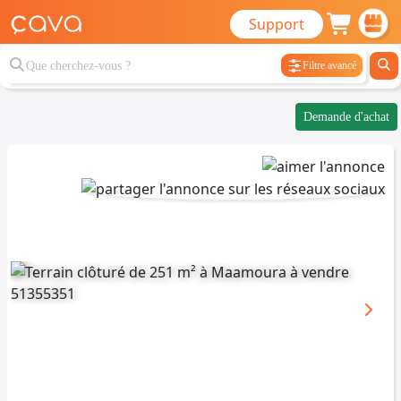
Support
Filtre avancé
Demande d'achat