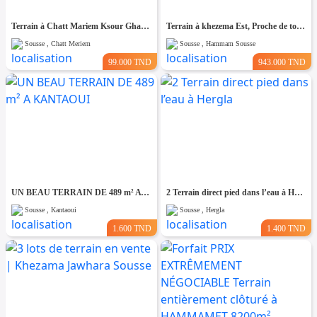
Terrain à Chatt Mariem Ksour Gharnata
Terrain à khezema Est, Proche de toutes Commodités
Sousse , Chatt Meriem
Sousse , Hammam Sousse
99.000 TND
943.000 TND
UN BEAU TERRAIN DE 489 m² A KANTAOUI
2 Terrain direct pied dans l’eau à Hergla
Sousse , Kantaoui
Sousse , Hergla
1.600 TND
1.400 TND