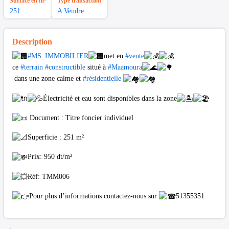
Surface en m²
Type transaction
251
A Vendre
Description
#MS_IMMOBILIER
met en
#vente
ce
#terrain
#constructible
situé à
#Maamoura
dans une zone calme et
#résidentielle
Électricité et eau sont disponibles dans la zone
Document : Titre foncier individuel
Superficie : 251 m²
Prix: 950 dt/m²
Réf: TMM006
Pour plus d’informations contactez-nous sur
51355351