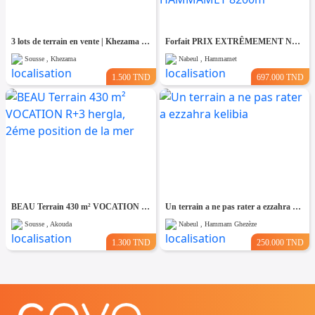
3 lots de terrain en vente | Khezama Jawhara Sousse
Forfait PRIX EXTRÊMEMENT NÉGOCIABLE Terrain entièrement clôturé à HAMMAMET 8200m²
Sousse , Khezama
Nabeul , Hammamet
1.500 TND
697.000 TND
BEAU Terrain 430 m² VOCATION R+3 hergla, 2éme position de la mer
Un terrain a ne pas rater a ezzahra kelibia
Sousse , Akouda
Nabeul , Hammam Ghezèze
1.300 TND
250.000 TND