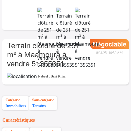
Négociable
Terrain clôturé de 251
m² à Maamoura à
8/31/25, 10:50 AM
vendre 51355351
Nabeul
,
Beni Khiar
Catégorie
Sous-catégorie
Immobiliers
Terrains
Caractéristiques