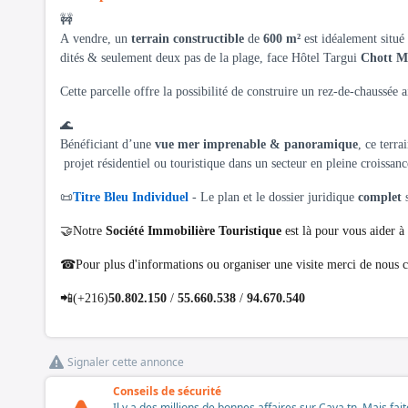
🚧
A vendre, un
terrain constructible
de
600 m²
est idéalement situé
dités & seulement deux pas de la plage, face Hôtel Targui
Chott M
Cette parcelle offre la possibilité de construire un rez-de-chaussée 
🌊
Bénéficiant d’une
vue mer imprenable & panoramique
, ce terr
projet résidentiel ou touristique dans un secteur en pleine croissan
📜
Titre Bleu Individuel
- Le plan et le dossier juridique
complet
s
🤝Notre
Société Immobilière Touristique
est là pour vous aider à 
☎Pour plus d'informations ou organiser une visite merci de nous 
📲(+216)
50.802.150
/
55.660.538
/
94.670.540
Signaler cette annonce
Conseils de sécurité
Il y a des millions de bonnes affaires sur Cava.tn. Mais fai