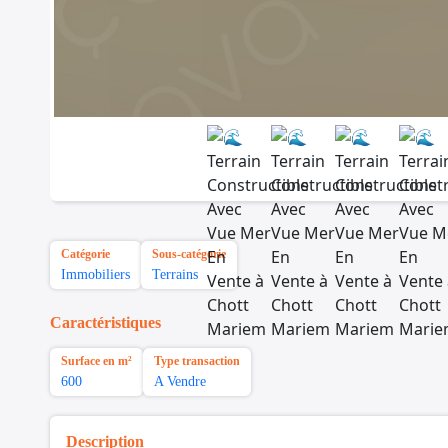
Catégorie
Sous-catégorie
Immobiliers
Terrains
Caractéristiques
Surface en m²
Type transaction
600
A Vendre
Description