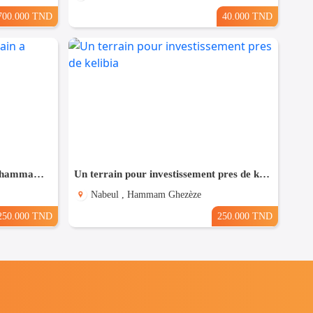
700.000 TND
40.000 TND
Bonne occasion de un terrain a hammam leghzaz
Un terrain pour investissement pres de kelibia
Nabeul , Hammam Ghezèze
250.000 TND
250.000 TND