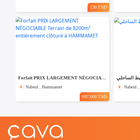
130 TND
Forfait PRIX LARGEMENT NÉGOCIABLE Terrain de 8200m² entièrement clôturé à HAMMAMET
يط الساحلي
Nabeul , Hammamet
Nabeul 
697.000 TND