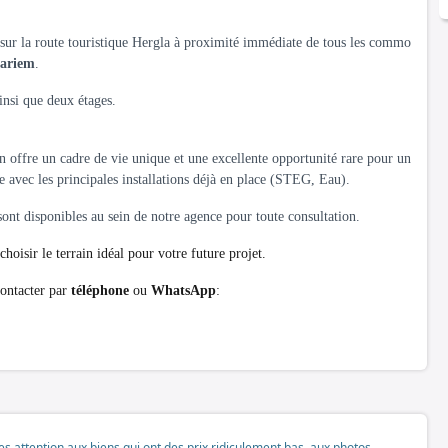
 sur la route touristique Hergla à proximité immédiate de tous les commo
ariem
.
ainsi que deux étages.
ain offre un cadre de vie unique et une excellente opportunité rare pour un
ce avec les principales installations déjà en place (STEG, Eau).
ont disponibles au sein de notre agence pour toute consultation.
choisir le terrain idéal pour votre future projet.
contacter par
téléphone
ou
WhatsApp
:
tes attention aux biens qui ont des prix ridiculement bas, aux photos