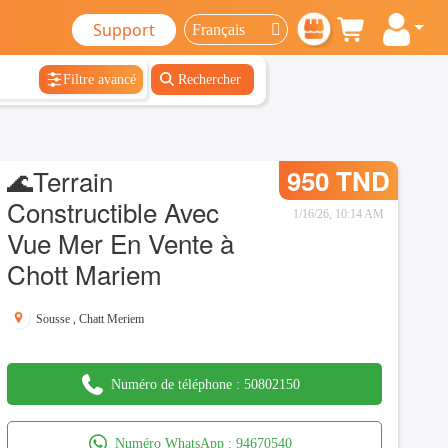
Support
Filtre avancé
Rechercher
🌊Terrain
950 TND
Constructible Avec
1/16/26, 10:14 AM
Vue Mer En Vente à
Chott Mariem
Sousse
,
Chatt Meriem
Numéro de téléphone :
50802150
Numéro WhatsApp :
94670540