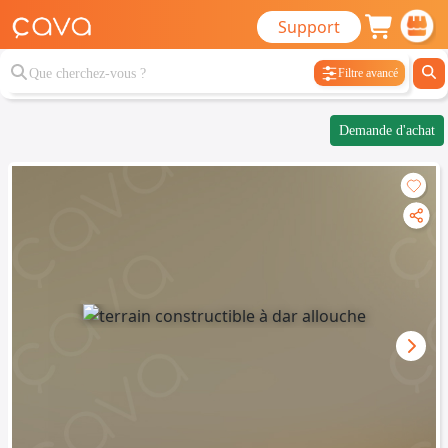
Support
Filtre avancé
Demande d'achat