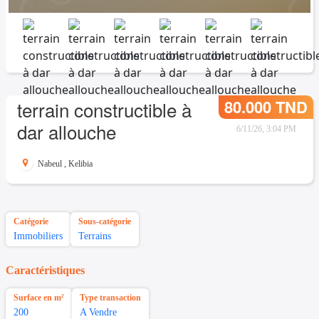
80.000 TND
terrain constructible à
dar allouche
6/11/26, 3:04 PM
Nabeul
,
Kelibia
Catégorie
Sous-catégorie
Immobiliers
Terrains
Caractéristiques
Surface en m²
Type transaction
200
A Vendre