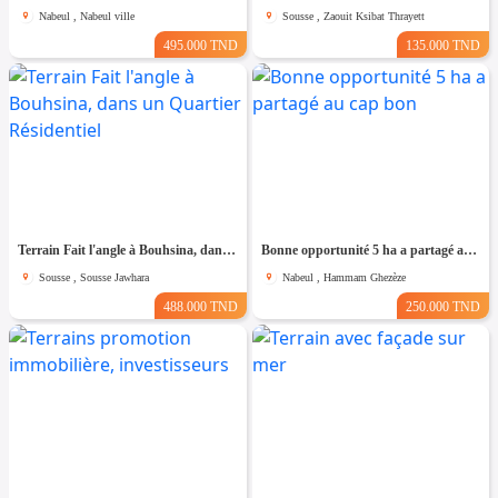
Nabeul , Nabeul ville
Sousse , Zaouit Ksibat Thrayett
495.000 TND
135.000 TND
Terrain Fait l'angle à Bouhsina, dans un Quartier Résidentiel
Bonne opportunité 5 ha a partagé au cap bon
Sousse , Sousse Jawhara
Nabeul , Hammam Ghezèze
488.000 TND
250.000 TND