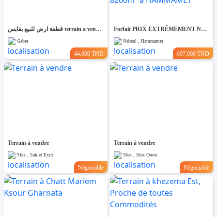
قطعة ارض للبيع بقابس terrain a vendre
Forfait PRIX EXTRÊMEMENT NÉGOCIABLE TERRAIN entièrement clôturé de 8200m² à HAMMAMET
Gabes
Nabeul , Hammamet
44.000 TND
697.000 TND
Terrain à vendre
Terrain à vendre
Sfax , Sakiet Ezzit
Sfax , Sfax Ouest
Négociable
Négociable