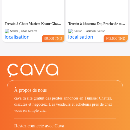
Terrain à Chatt Mariem Ksour Gharnata
Terrain à khezema Est, Proche de toutes Commodités
Sousse , Chatt Meriem
Sousse , Hammam Sousse
99.000 TND
943.000 TND
À propos de nous
cava.tn site gratuit des petites annonces en Tunisie: Chattez,
discutez et négociez. Les vendeurs et acheteurs prés de chez
vous en simple clic.
Restez connecté avec Cava