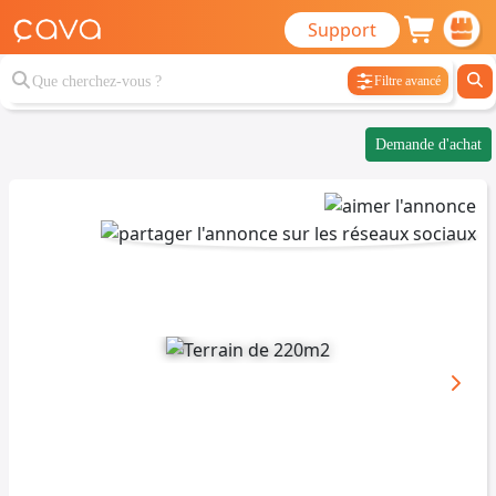
Support
Filtre avancé
Demande d'achat