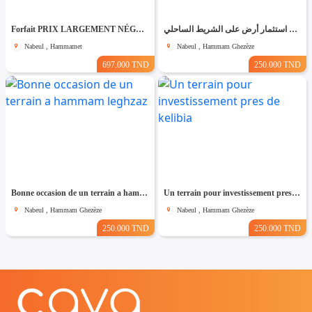
Forfait PRIX LARGEMENT NÉGOCIABLE Terrain de 8200m² entièrement clôturé à HAMMAMET
فرصة استثمار أرض على الشريط الساحلي
Nabeul , Hammamet
Nabeul , Hammam Ghezèze
697.000 TND
250.000 TND
Bonne occasion de un terrain a hammam leghzaz
Un terrain pour investissement pres de kelibia
Nabeul , Hammam Ghezèze
Nabeul , Hammam Ghezèze
250.000 TND
250.000 TND