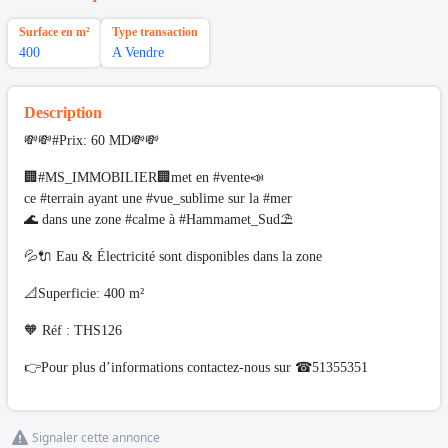
Surface en m²
Type transaction
400
A Vendre
Description
💸💸#Prix: 60 MD💸💸
🏢#MS_IMMOBILIER🏢met en #vente📣
ce #terrain ayant une #vue_sublime sur la #mer
🌊 dans une zone #calme à #Hammamet_Sud⛱️
💦🔌 Eau & Électricité sont disponibles dans la zone
📐Superficie: 400 m²
🧡 Réf : THS126
👉Pour plus d’informations contactez-nous sur ☎51355351
Signaler cette annonce