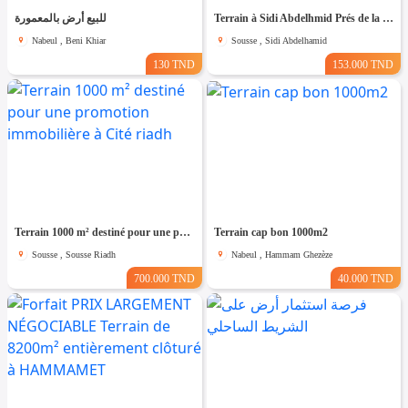
للبيع أرض بالمعمورة
Terrain à Sidi Abdelhmid Prés de la mer
Nabeul , Beni Khiar
Sousse , Sidi Abdelhamid
130 TND
153.000 TND
Terrain 1000 m² destiné pour une promotion immobilière à Cité riadh
Terrain cap bon 1000m2
Sousse , Sousse Riadh
Nabeul , Hammam Ghezèze
700.000 TND
40.000 TND