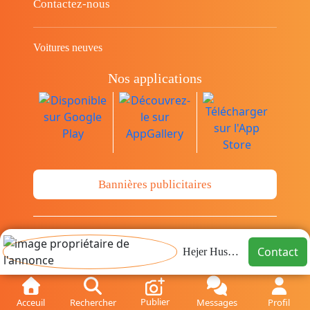
Contactez-nous
Voitures neuves
Nos applications
Bannières publicitaires
© Copyright 2014-2026 Cava.tn Limited Tous
Contact
Hejer Hussein
les droits sont réservés.
Publier
Acceuil
Rechercher
Messages
Profil