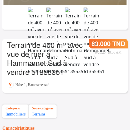
60.000 TND
Terrain de 400 m² avec
vue de mer à
9/26/25, 10:56 AM
Hammamet Sud à
vendre 51355351
Nabeul
,
Hammamet sud
Catégorie
Sous-catégorie
Immobiliers
Terrains
Caractéristiques