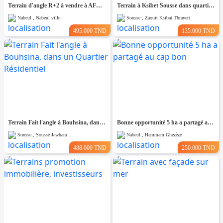
Terrain d'angle R+2 à vendre à AFH1 Nabeul
Terrain à Ksibet Sousse dans quartier Calme
Nabeul , Nabeul ville
Sousse , Zaouit Ksibat Thrayett
495.000 TND
135.000 TND
Terrain Fait l'angle à Bouhsina, dans un Quartier Résidentiel
Bonne opportunité 5 ha a partagé au cap bon
Sousse , Sousse Jawhara
Nabeul , Hammam Ghezèze
488.000 TND
250.000 TND