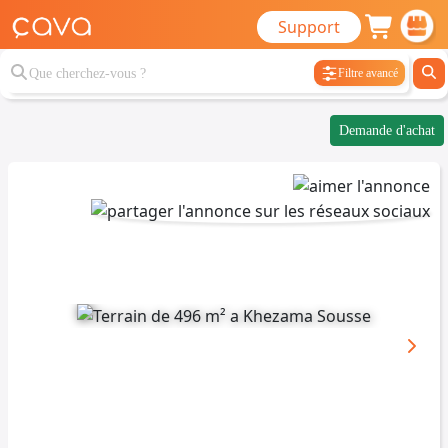
Support
Filtre avancé
Demande d'achat