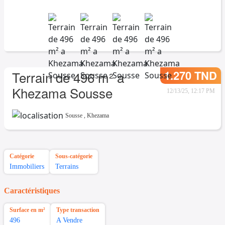
1.270 TND
Terrain de 496 m² a
Khezama Sousse
12/13/25, 12:17 PM
Sousse
,
Khezama
Catégorie
Sous-catégorie
Immobiliers
Terrains
Caractéristiques
Surface en m²
Type transaction
496
A Vendre