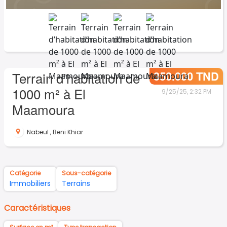
350.000 TND
Terrain d’habitation de
1000 m² à El
9/25/25, 2:32 PM
Maamoura
Nabeul
,
Beni Khiar
Catégorie
Sous-catégorie
Immobiliers
Terrains
Caractéristiques