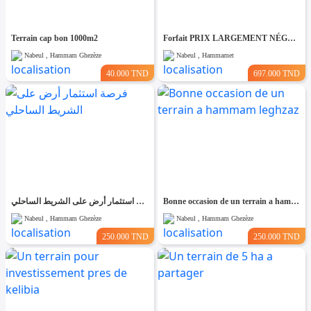
Terrain cap bon 1000m2
Forfait PRIX LARGEMENT NÉGOCIABLE Terrain de 8200m² entièrement clôturé à HAMMAMET
Nabeul , Hammam Ghezèze
Nabeul , Hammamet
40.000 TND
697.000 TND
فرصة استثمار أرض على الشريط الساحلي
Bonne occasion de un terrain a hammam leghzaz
Nabeul , Hammam Ghezèze
Nabeul , Hammam Ghezèze
250.000 TND
250.000 TND