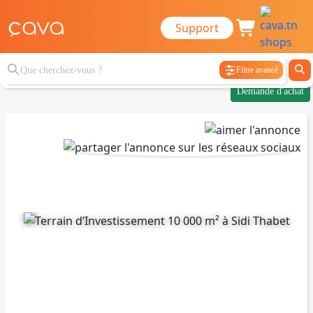
Support
Filtre avancé
Demande d'achat