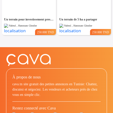
Un terrain pour investissement pres de kelibia
Un terrain de 5 ha a partager
Nabeul , Hammam Ghezèze
Nabeul , Hammam Ghezèze
250.000 TND
250.000 TND
À propos de nous
cava.tn site gratuit des petites annonces en Tunisie: Chattez,
discutez et négociez. Les vendeurs et acheteurs prés de chez
vous en simple clic.
Restez connecté avec Cava