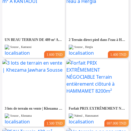
UN BEAU TERRAIN DE 489 m² A KANTAOUI
2 Terrain direct pied dans l’eau à Hergla
Sousse , Kantaoui
Sousse , Hergla
1.600 TND
1.400 TND
3 lots de terrain en vente | Khezama Jawhara Sousse
Forfait PRIX EXTRÊMEMENT NÉGOCIABLE Terrain entièrement clôturé à HAMMAMET 8200m²
Sousse , Khezama
Nabeul , Hammamet
1.500 TND
697.000 TND