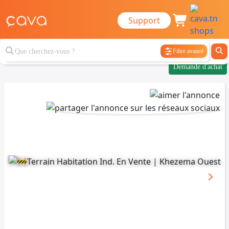
Support
Filtre avancé
Demande d'achat