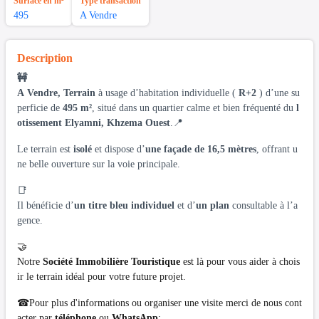
Surface en m²
Type transaction
495
A Vendre
Description
🚧
A Vendre, Terrain
à usage d’habitation individuelle (
R+2
) d’une su
perficie de
495 m²
, situé dans un quartier calme et bien fréquenté du
l
otissement Elyamni, Khzema Ouest
.📍
Le terrain est
isolé
et dispose d’
une façade de 16,5 mètres
, offrant u
ne belle ouverture sur la voie principale.
📑
Il bénéficie d’
un titre bleu individuel
et d’
un plan
consultable à l’a
gence.
🤝
Notre
Société Immobilière Touristique
est là pour vous aider à chois
ir le terrain idéal pour votre future projet.
☎Pour plus d'informations ou organiser une visite merci de nous cont
acter par
téléphone
ou
WhatsApp
: