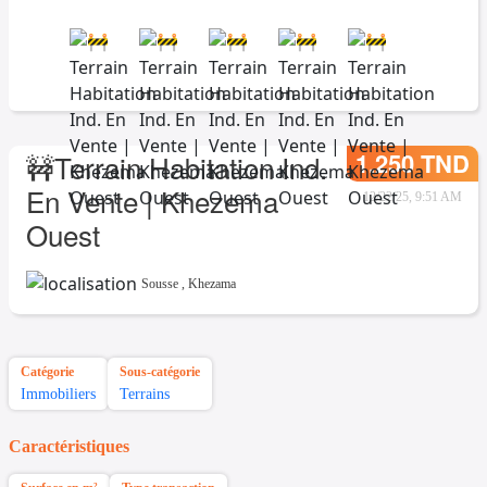
1.250 TND
🚧Terrain Habitation Ind.
En Vente | Khezema
12/22/25, 9:51 AM
Ouest
Sousse
,
Khezama
Catégorie
Sous-catégorie
Immobiliers
Terrains
Caractéristiques