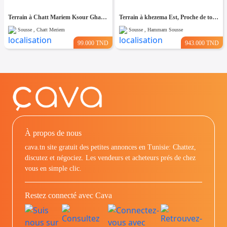
Terrain à Chatt Mariem Ksour Gharnata
Terrain à khezema Est, Proche de toutes Commodités
Sousse , Chatt Meriem
Sousse , Hammam Sousse
99.000 TND
943.000 TND
À propos de nous
cava.tn site gratuit des petites annonces en Tunisie: Chattez,
discutez et négociez. Les vendeurs et acheteurs prés de chez
vous en simple clic.
Restez connecté avec Cava