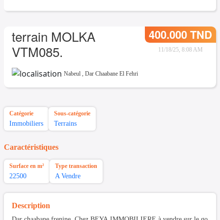
400.000 TND
terrain MOLKA
VTM085.
11/18/25, 8:08 AM
Nabeul
,
Dar Chaabane El Fehri
Catégorie
Sous-catégorie
Immobiliers
Terrains
Caractéristiques
Surface en m²
Type transaction
22500
A Vendre
Description
Dar chaabane frenine .Chez BEYA IMMOBILIERE à vendre sur le go