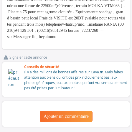
udron une ferme de 22500m²(référence ; terrain MOLKA VTM085.) -
Plante a 75 pour cent agrume cloturée - Equipement= sondage , gran
d bassin petit local Frais de VISITE est 20DT (valable pour toutes visi
tes pendant trois mois) téléphone/whatsup/imo....madame RANIA (00
216)94 129 301 ; (00216)98512945 bureau ;72237260 ---
sur Messenger fb ; beyaimmo .
Signaler cette annonce
Conseils de sécurité
Il y a des millions de bonnes affaires sur Cava.tn. Mais faites
attention aux biens qui ont des prix ridiculement bas, aux
photos génériques, ou aux photos qui n'ont vraisemblablement
pas été prises par l'utilisateur !
Ajouter un commentaire