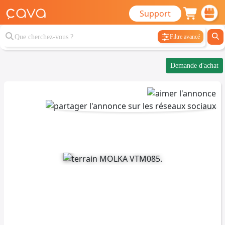
Support
Filtre avancé
Demande d'achat