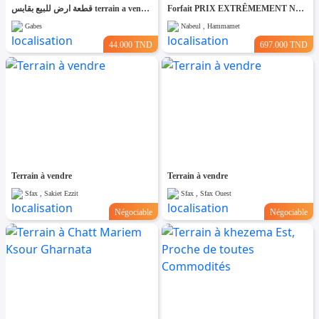
قطعة ارض للبيع بقابس terrain a vendre
Forfait PRIX EXTRÊMEMENT NÉGOCIABLE TERRAIN entièrement clôturé de 8200m² à HAMMAMET
Gabes
Nabeul , Hammamet
44.000 TND
697.000 TND
Terrain à vendre
Terrain à vendre
Sfax , Sakiet Ezzit
Sfax , Sfax Ouest
Négociable
Négociable