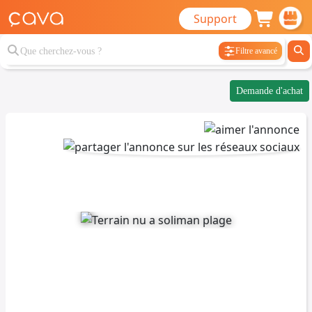
Support
Filtre avancé
Demande d'achat