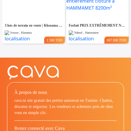
3 lots de terrain en vente | Khezama Jawhara Sousse
Forfait PRIX EXTRÊMEMENT NÉGOCIABLE Terrain entièrement clôturé à HAMMAMET 8200m²
Sousse , Khezama
Nabeul , Hammamet
1.500 TND
697.000 TND
À propos de nous
cava.tn site gratuit des petites annonces en Tunisie: Chattez,
discutez et négociez. Les vendeurs et acheteurs prés de chez
vous en simple clic.
Restez connecté avec Cava