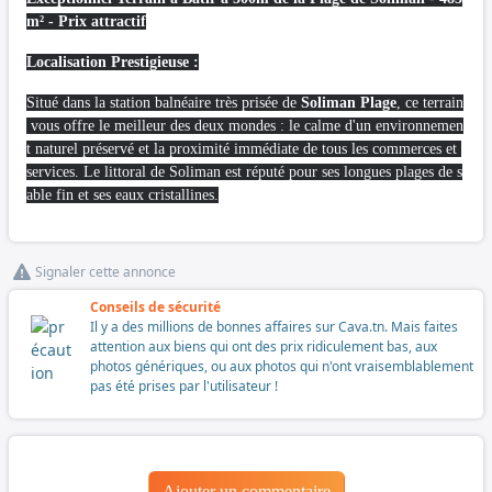
m² - Prix attractif
Localisation Prestigieuse :
Situé dans la station balnéaire très prisée de
Soliman Plage
, ce terrain
vous offre le meilleur des deux mondes : le calme d'un environnemen
t naturel préservé et la proximité immédiate de tous les commerces et
services. Le littoral de Soliman est réputé pour ses longues plages de s
able fin et ses eaux cristallines.
Signaler cette annonce
Conseils de sécurité
Il y a des millions de bonnes affaires sur Cava.tn. Mais faites
attention aux biens qui ont des prix ridiculement bas, aux
photos génériques, ou aux photos qui n'ont vraisemblablement
pas été prises par l'utilisateur !
Ajouter un commentaire