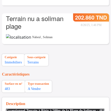
202.860 TND
Terrain nu a soliman
plage
8/20/25, 1:46 PM
Nabeul
,
Soliman
Catégorie
Sous-catégorie
Immobiliers
Terrains
Caractéristiques
Surface en m²
Type transaction
483
A Vendre
Description
Exceptionnel Terrain à Bâtir à 500m de la Plage de Soliman - 483