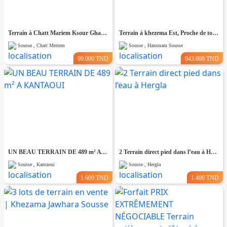
Terrain à Chatt Mariem Ksour Gharnata
Terrain à khezema Est, Proche de toutes Commodités
Sousse , Chatt Meriem
Sousse , Hammam Sousse
99.000 TND
943.000 TND
UN BEAU TERRAIN DE 489 m² A KANTAOUI
2 Terrain direct pied dans l’eau à Hergla
Sousse , Kantaoui
Sousse , Hergla
1.600 TND
1.400 TND