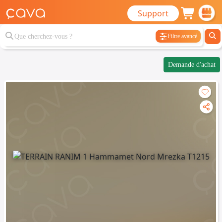
Support
Filtre avancé
Demande d'achat