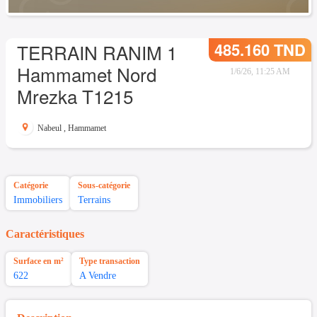
485.160 TND
TERRAIN RANIM 1
Hammamet Nord
1/6/26, 11:25 AM
Mrezka T1215
Nabeul
,
Hammamet
Catégorie
Sous-catégorie
Immobiliers
Terrains
Caractéristiques
Surface en m²
Type transaction
622
A Vendre