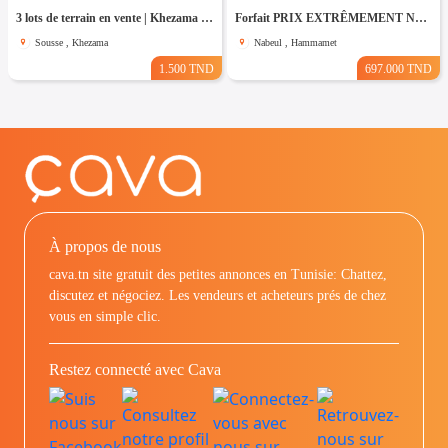
3 lots de terrain en vente | Khezama Jawhara Sousse
Forfait PRIX EXTRÊMEMENT NÉGOCIABLE Terrain entièrement clôturé à HAMMAMET 8200m²
Sousse , Khezama
Nabeul , Hammamet
1.500 TND
697.000 TND
À propos de nous
cava.tn site gratuit des petites annonces en Tunisie: Chattez,
discutez et négociez. Les vendeurs et acheteurs prés de chez
vous en simple clic.
Restez connecté avec Cava