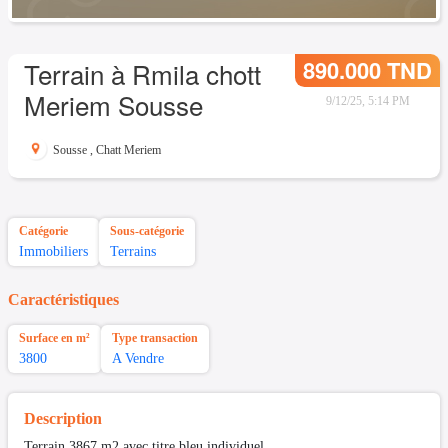
890.000 TND
Terrain à Rmila chott
Meriem Sousse
9/12/25, 5:14 PM
Sousse
,
Chatt Meriem
Catégorie
Sous-catégorie
Immobiliers
Terrains
Caractéristiques
Surface en m²
Type transaction
3800
A Vendre
Description
Terrain 3867 m2 avec titre bleu individuel.