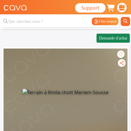
Support
Filtre avancé
Demande d'achat