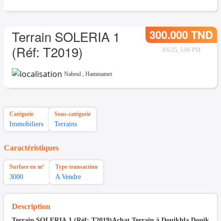
300.000 TND
Terrain SOLERIA 1
(Réf: T2019)
8/6/25, 5:06 PM
Nabeul
,
Hammamet
Catégorie
Sous-catégorie
Immobiliers
Terrains
Caractéristiques
Surface en m²
Type transaction
3000
A Vendre
Description
Terrain SOLERIA 1 (Réf: T2019)Achat Terrain à Douikhla Douik