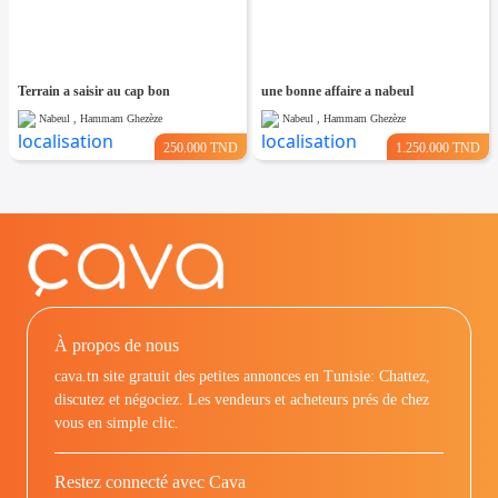
Terrain a saisir au cap bon
une bonne affaire a nabeul
Nabeul , Hammam Ghezèze
Nabeul , Hammam Ghezèze
250.000 TND
1.250.000 TND
À propos de nous
cava.tn site gratuit des petites annonces en Tunisie: Chattez,
discutez et négociez. Les vendeurs et acheteurs prés de chez
vous en simple clic.
Restez connecté avec Cava