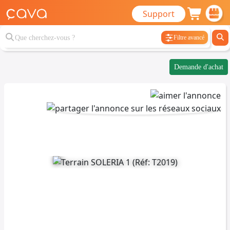
Support
Filtre avancé
Demande d'achat