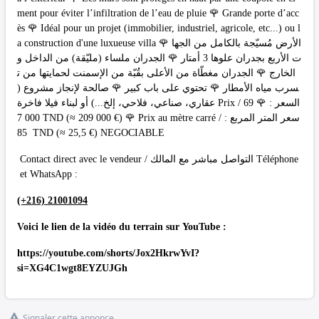
ment pour éviter l’infiltration de l’eau de pluie 🌹 Grande porte d’acc
ès 🌹 Idéal pour un projet (immobilier, industriel, agricole, etc...) ou l
a construction d'une luxueuse villa 🌹 الأرض مُسيّجة بالكامل من الجها
ت الأربع بجدران علوها 3 أمتار 🌹 الجدران ملساء (مليّقة) من الداخل و
الخارج 🌹 الجدران مغطّاة من الأعلى بقُبّة من الإسمنت لحمايتها من ت
سرب مياه الأمطار 🌹 تحتوي على باب كبير 🌹 صالحة لإنجاز مشروع (
عقاري، صناعي، فلاحي، إلخ...) أو لبناء فيلا فاخرة Prix / السعر : 🌹 69
7 000 TND (≈ 209 000 €) 🌹 Prix au mètre carré / سعر المتر المربع :
85 TND (≈ 25,5 €) NEGOCIABLE
Contact direct avec le vendeur / التواصل مباشر مع المالك Téléphone
et WhatsApp :
(+216) 21001094
Voici le lien de la vidéo du terrain sur YouTube :
https://youtube.com/shorts/Jox2HkrwYvI?
si=XG4C1wgt8EYZUJGh
Signaler cette annonce