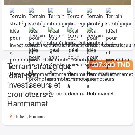
697.000 TND
Terrain stratégique
idéal pour
7/6/26, 6:29 AM
investisseurs et
promoteurs à
Hammamet
Nabeul
,
Hammamet