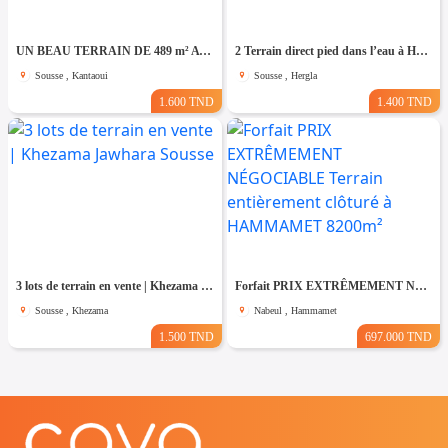
UN BEAU TERRAIN DE 489 m² A KANTAOUI
2 Terrain direct pied dans l’eau à Hergla
Sousse , Kantaoui
Sousse , Hergla
1.600 TND
1.400 TND
3 lots de terrain en vente | Khezama Jawhara Sousse
Forfait PRIX EXTRÊMEMENT NÉGOCIABLE Terrain entièrement clôturé à HAMMAMET 8200m²
Sousse , Khezama
Nabeul , Hammamet
1.500 TND
697.000 TND