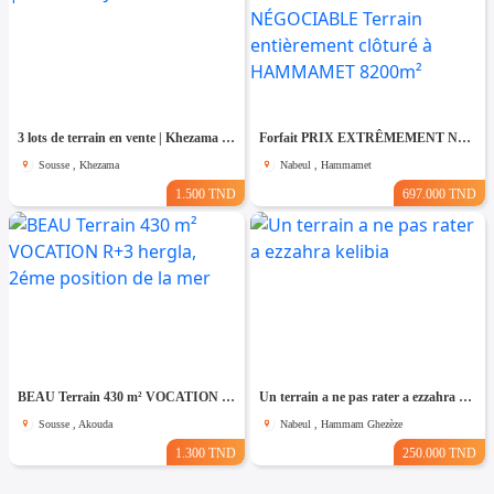
3 lots de terrain en vente | Khezama Jawhara Sousse
Forfait PRIX EXTRÊMEMENT NÉGOCIABLE Terrain entièrement clôturé à HAMMAMET 8200m²
Sousse , Khezama
Nabeul , Hammamet
1.500 TND
697.000 TND
BEAU Terrain 430 m² VOCATION R+3 hergla, 2éme position de la mer
Un terrain a ne pas rater a ezzahra kelibia
Sousse , Akouda
Nabeul , Hammam Ghezèze
1.300 TND
250.000 TND