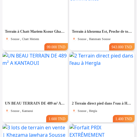
Terrain à Chatt Mariem Ksour Gharnata
Terrain à khezema Est, Proche de toutes Commodités
Sousse , Chatt Meriem
Sousse , Hammam Sousse
99.000 TND
943.000 TND
UN BEAU TERRAIN DE 489 m² A KANTAOUI
2 Terrain direct pied dans l’eau à Hergla
Sousse , Kantaoui
Sousse , Hergla
1.600 TND
1.400 TND