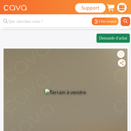
Support
Filtre avancé
Demande d'achat