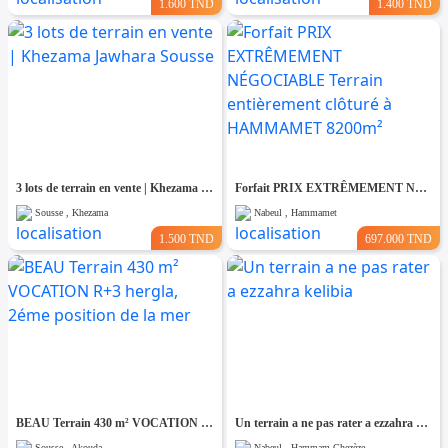
1.600 TND
1.400 TND
3 lots de terrain en vente | Khezama Jawhara Sousse
Forfait PRIX EXTRÊMEMENT NÉGOCIABLE Terrain entièrement clôturé à HAMMAMET 8200m²
Sousse , Khezama
Nabeul , Hammamet
1.500 TND
697.000 TND
BEAU Terrain 430 m² VOCATION R+3 hergla, 2éme position de la mer
Un terrain a ne pas rater a ezzahra kelibia
Sousse , Akouda
Nabeul , Hammam Ghezèze