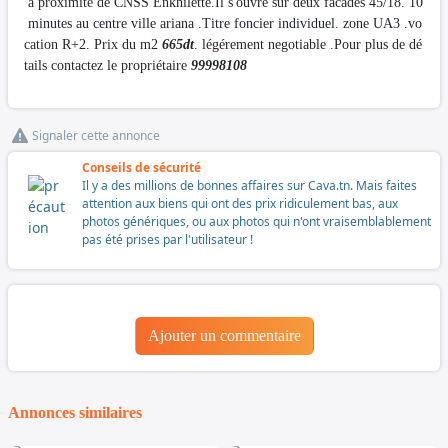
à proximité de CNSS Enkhilette.Il s'ouvre sur deux facades 45/18. 10
minutes au centre ville ariana .Titre foncier individuel. zone UA3 .vo
cation R+2. Prix du m2
665dt
. légérement negotiable .Pour plus de dé
tails contactez le propriétaire
99998108
Signaler cette annonce
Conseils de sécurité
Il y a des millions de bonnes affaires sur Cava.tn. Mais faites
attention aux biens qui ont des prix ridiculement bas, aux
photos génériques, ou aux photos qui n'ont vraisemblablement
pas été prises par l'utilisateur !
Ajouter un commentaire
Annonces similaires