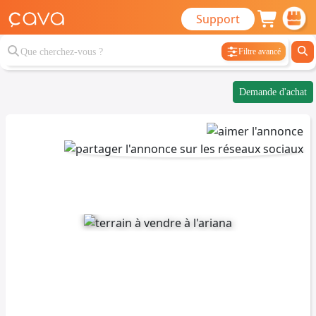
Support
Filtre avancé
Demande d'achat