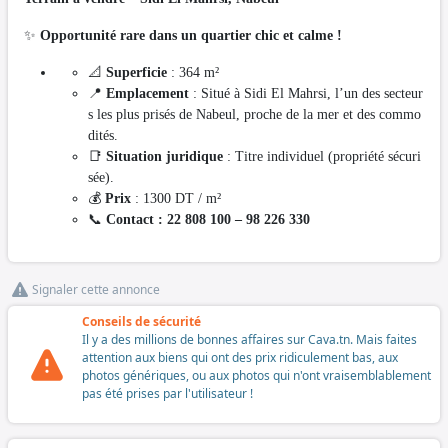
✨
Opportunité rare dans un quartier chic et calme !
📐
Superficie
: 364 m²
📍
Emplacement
: Situé à Sidi El Mahrsi, l’un des secteur
s les plus prisés de Nabeul, proche de la mer et des commo
dités.
📑
Situation juridique
: Titre individuel (propriété sécuri
sée).
💰
Prix
: 1300 DT / m²
📞
Contact : 22 808 100 – 98 226 330
Signaler cette annonce
Conseils de sécurité
Il y a des millions de bonnes affaires sur Cava.tn. Mais faites
attention aux biens qui ont des prix ridiculement bas, aux
photos génériques, ou aux photos qui n'ont vraisemblablement
pas été prises par l'utilisateur !