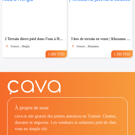
2 Terrain direct pied dans l’eau à Hergla
3 lots de terrain en vente | Khezama Jawhara Sousse
Sousse , Hergla
Sousse , Khezama
1.400 TND
1.500 TND
À propos de nous
cava.tn site gratuit des petites annonces en Tunisie: Chattez,
discutez et négociez. Les vendeurs et acheteurs prés de chez
vous en simple clic.