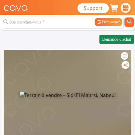
Support
Filtre avancé
Demande d'achat