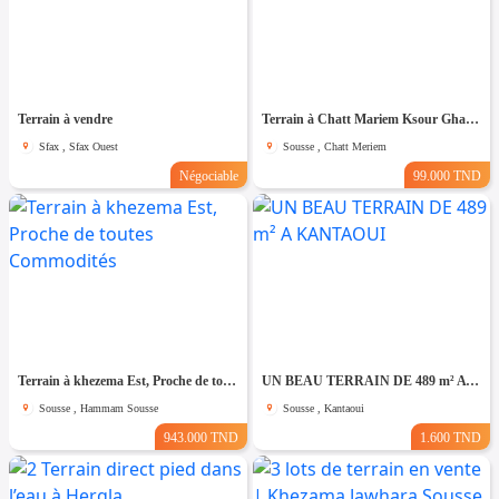
Terrain à vendre
Terrain à Chatt Mariem Ksour Gharnata
Sfax , Sfax Ouest
Sousse , Chatt Meriem
Négociable
99.000 TND
Terrain à khezema Est, Proche de toutes Commodités
UN BEAU TERRAIN DE 489 m² A KANTAOUI
Sousse , Hammam Sousse
Sousse , Kantaoui
943.000 TND
1.600 TND