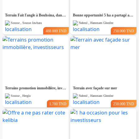
Terrain Fait l'angle à Bouhsina, dans un Quartier Résidentiel
Bonne opportunité 5 ha a partagé au cap bon
Sousse , Sousse Jawhara
Nabeul , Hammam Ghezèze
488.000 TND
250.000 TND
Terrains promotion immobilière, investisseurs
Terrain avec façade sur mer
Sousse , Hergla
Nabeul , Hammam Ghezèze
1.700 TND
250.000 TND