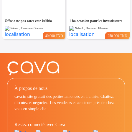
Offre a ne pas rater cote kelibia
1 ha occasion pour les investisseurs
Nabeul , Hammam Ghezèze
Nabeul , Hammam Ghezèze
40.000 TND
250.000 TND
À propos de nous
cava.tn site gratuit des petites annonces en Tunisie: Chattez,
discutez et négociez. Les vendeurs et acheteurs prés de chez
vous en simple clic.
Restez connecté avec Cava