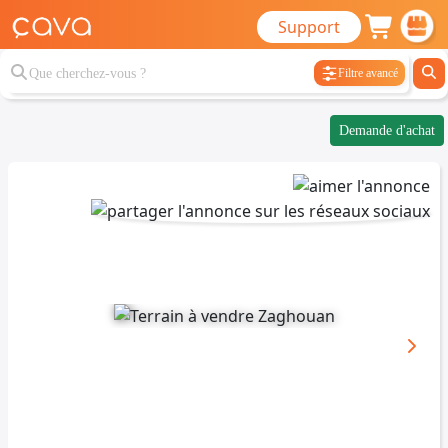
Support
Filtre avancé
Demande d'achat