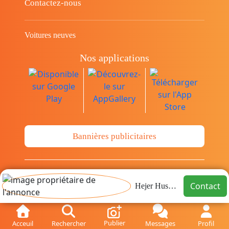
Contactez-nous
Voitures neuves
Nos applications
Bannières publicitaires
© Copyright 2014-2026 Cava.tn Limited Tous
Contact
Hejer Hussein
les droits sont réservés.
Publier
Acceuil
Rechercher
Messages
Profil