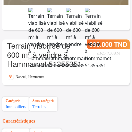
390.000 TND
Terrain viabilisé de
600 m² à vendre à
9/3/25, 7:38 AM
Hammamet 51355351
Nabeul
,
Hammamet
Catégorie
Sous-catégorie
Immobiliers
Terrains
Caractéristiques