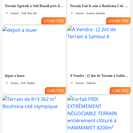
Terrain Agricole à Sidi Bouali près de l'autoroute et GP1
Terrain Fait le coin à Bouhsina Cité Olympique
Sousse , Sidi Bou Ali
Sousse , Sousse Jawhara
270.000 TND
410.000 TND
depot a louer
A Vendre : (2 )lot de Terrain à Sahloul 4
Ariana , Sidi Thabet
Sousse , Sahloul
8.600 TND
1.500 TND