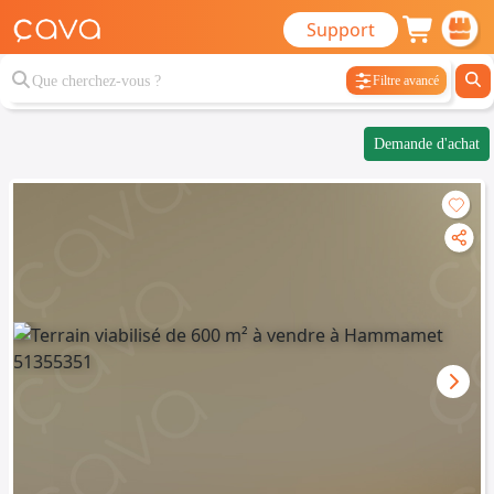
Support
Filtre avancé
Demande d'achat