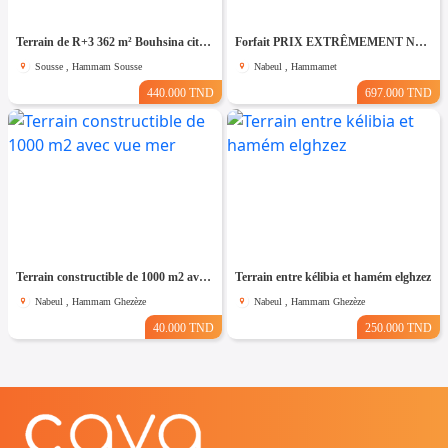
Terrain de R+3 362 m² Bouhsina cité olympique
Forfait PRIX EXTRÊMEMENT NÉGOCIABLE TERRAIN entièrement clôturé à HAMMAMET 8200m²
Sousse , Hammam Sousse
Nabeul , Hammamet
440.000 TND
697.000 TND
Terrain constructible de 1000 m2 avec vue mer
Terrain entre kélibia et hamém elghzez
Nabeul , Hammam Ghezèze
Nabeul , Hammam Ghezèze
40.000 TND
250.000 TND