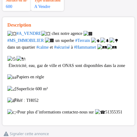
Surface en m²
Type transaction
600
A Vendre
Description
#A_VENDRE
chez notre agence
#MS_IMMOBILIER
un superbe
#Terrain
dans un quartier
#calme
et
#sécurisé
à
#Hammamet
Électricité, eau, gaz de ville et ONAS sont disponibles dans la zone
Papiers en règle
Superficie 600 m²
Réf : TH052
Pour plus d’informations contactez-nous sur
51355351
Signaler cette annonce