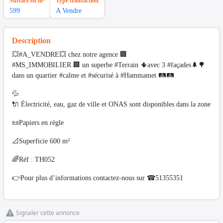
Surface en m²
Type transaction
599
A Vendre
Description
💥#A_VENDRE💥 chez notre agence 🏢
#MS_IMMOBILIER 🏢 un superbe #Terrain 🌵avec 3 #façades🌲🌳
dans un quartier #calme et #sécurisé à #Hammamet 🛤🛤
💦
🔌 Électricité, eau, gaz de ville et ONAS sont disponibles dans la zone
📜Papiers en règle
📐Superficie 600 m²
🌈Réf : TH052
👉Pour plus d’informations contactez-nous sur ☎51355351
Signaler cette annonce