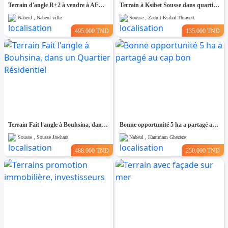
Terrain d'angle R+2 à vendre à AFH1 Nabeul
Terrain à Ksibet Sousse dans quartier Calme
Nabeul , Nabeul ville
Sousse , Zaouit Ksibat Thrayett
495.000 TND
135.000 TND
Terrain Fait l'angle à Bouhsina, dans un Quartier Résidentiel
Bonne opportunité 5 ha a partagé au cap bon
Sousse , Sousse Jawhara
Nabeul , Hammam Ghezèze
488.000 TND
250.000 TND