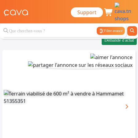
Support
Filtre avancé
Demande d'achat