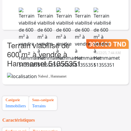
390.000 TND
Terrain viabilisé de
600 m² à vendre à
10/22/25, 7:44 AM
Hammamet 51355351
Nabeul
,
Hammamet
Catégorie
Sous-catégorie
Immobiliers
Terrains
Caractéristiques