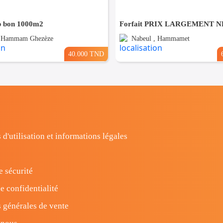
p bon 1000m2
, Hammam Ghezèze
Nabeul , Hammamet
40.000 TND
 d'utilisation et informations légales
e sécurité
e confidentialité
 générales de vente