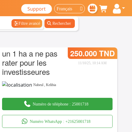
Support
Filtre avancé
Rechercher
un 1 ha a ne pas
250.000 TND
rater pour les
11/10/25, 10:14 AM
investisseures
Nabeul
,
Kelibia
Numéro de téléphone :
25001718
Numéro WhatsApp :
+21625001718