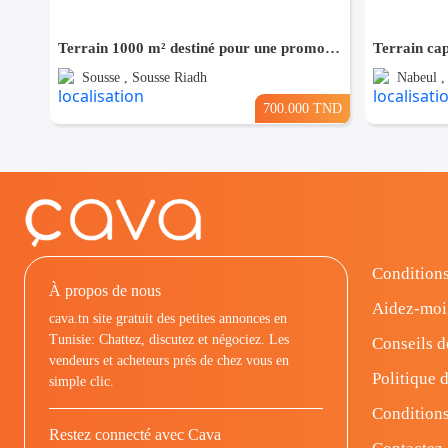
Terrain 1000 m² destiné pour une promotion immobilière à Cité riadh
Terrain ca
Sousse , Sousse Riadh
Nabeul 
700.000 TND
Conditions
À propos de nous
Aidez-moi
cava.tn site gratuit des petites annonces en
Tunisie: Chattez, discutez et négociez. Les
Conseils d
vendeurs et acheteurs prés de chez vous en
Politique d
simple clic.
Conditions
Restez connecté avec Cava