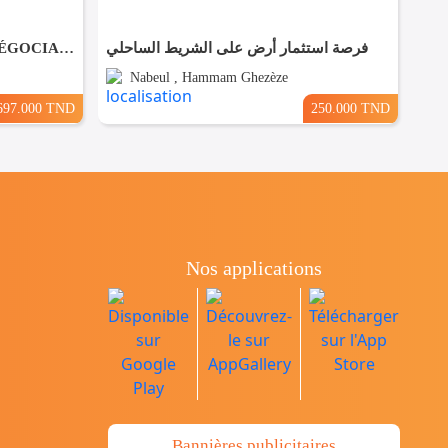
Forfait PRIX LARGEMENT NÉGOCIABLE Terrain de 8200m² entièrement clôturé à HAMMAMET
فرصة استثمار أرض على الشريط الساحلي
Nabeul , Hammam Ghezèze
697.000 TND
250.000 TND
Nos applications
Bannières publicitaires