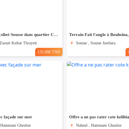
Terrain à Ksibet Sousse dans quartier Calme
 Zaouit Ksibat Thrayett
Sousse , Sousse Jawhara
135.000 TND
ec façade sur mer
Offre a ne pas rater cote kelibi
, Hammam Ghezèze
Nabeul , Hammam Ghezèze