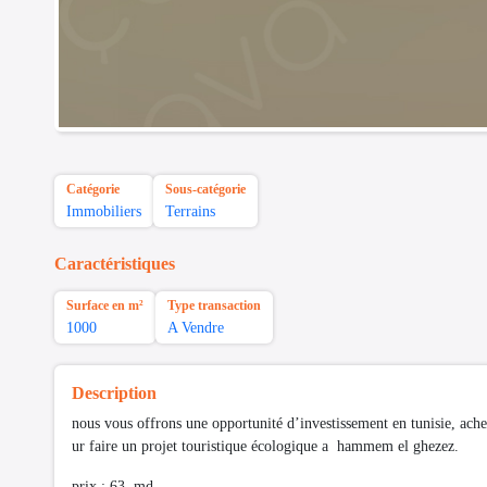
Catégorie
Sous-catégorie
Immobiliers
Terrains
Caractéristiques
Surface en m²
Type transaction
1000
A Vendre
Description
nous vous offrons une opportunité d’investissement en tunisie, ach
ur faire un projet touristique écologique a hammem el ghezez.
prix : 63 md