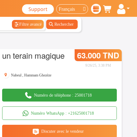
Support
Filtre avancé
Rechercher
un terain magique
63.000 TND
9/26/25, 3:38 PM
Nabeul
,
Hammam Ghezèze
Numéro de téléphone :
25001718
Numéro WhatsApp :
+21625001718
Discuter avec le vendeur