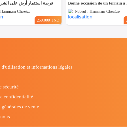
فرصة استثمار أرض على الشر
, Hammam Ghezèze
Nabeul , Hammam Ghezèze
250.000 TND
 d'utilisation et informations légales
e sécurité
e confidentialité
 générales de vente
-nous