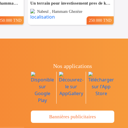
Bonne occasion de un terrain a hammam leghzaz
Un terrain pour investissement pres de kelibia
Nabeul , Hammam Ghezèze
250.000 TND
250.000 TND
Nos applications
Bannières publicitaires