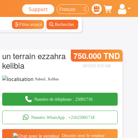
Support
Filtre avancé
Rechercher
un terrain ezzahra
750.000 TND
kelibia
10/15/25, 9:51 AM
Nabeul
,
Kelibia
Numéro de téléphone :
25001718
Numéro WhatsApp :
+21625001718
Discuter avec le vendeur