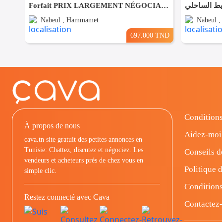
Forfait PRIX LARGEMENT NÉGOCIABLE Terrain de 8200m² entièrement clôturé à HAMMAMET
يط الساحلي
Nabeul , Hammamet
Nabeul 
697.000 TND
Conditions
À propos de nous
Aidez-moi
cava.tn site gratuit des petites annonces en
Tunisie: Chattez, discutez et négociez. Les
Conseils d
vendeurs et acheteurs prés de chez vous en
Politique d
simple clic.
Conditions
Restez connecté avec Cava
Contactez