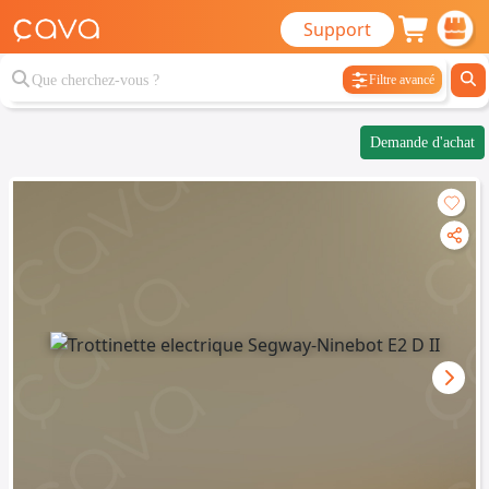
Support
Filtre avancé
Demande d'achat