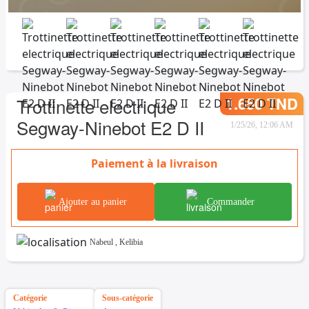
1.650 TND
Trottinette electrique
Segway-Ninebot E2 D II
1/25/26, 12:06 AM
Paiement à la livraison
Ajouter au panier
Commander
Nabeul
,
Kelibia
Catégorie
Sous-catégorie