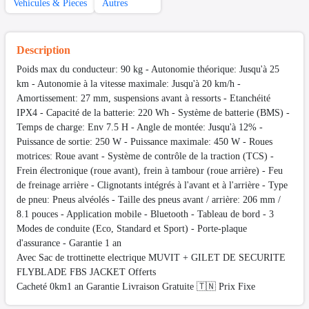
Vehicules & Pieces
Autres
Description
Poids max du conducteur: 90 kg - Autonomie théorique: Jusqu'à 25
km - Autonomie à la vitesse maximale: Jusqu'à 20 km/h -
Amortissement: 27 mm, suspensions avant à ressorts - Etanchéité
IPX4 - Capacité de la batterie: 220 Wh - Système de batterie (BMS) -
Temps de charge: Env 7.5 H - Angle de montée: Jusqu'à 12% -
Puissance de sortie: 250 W - Puissance maximale: 450 W - Roues
motrices: Roue avant - Système de contrôle de la traction (TCS) -
Frein électronique (roue avant), frein à tambour (roue arrière) - Feu
de freinage arrière - Clignotants intégrés à l'avant et à l'arrière - Type
de pneu: Pneus alvéolés - Taille des pneus avant / arrière: 206 mm /
8.1 pouces - Application mobile - Bluetooth - Tableau de bord - 3
Modes de conduite (Eco, Standard et Sport) - Porte-plaque
d'assurance - Garantie 1 an
Avec Sac de trottinette electrique MUVIT + GILET DE SECURITE
FLYBLADE FBS JACKET Offerts
Cacheté 0km1 an Garantie Livraison Gratuite 🇹🇳 Prix Fixe