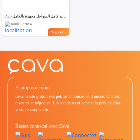
فلوكة صيد كامل السواحل مجهزة بالكامل 7.75m
Nabeul , Kelibia
Négociable
À propos de nous
cava.tn site gratuit des petites annonces en Tunisie: Chattez,
discutez et négociez. Les vendeurs et acheteurs prés de chez
vous en simple clic.
Restez connecté avec Cava