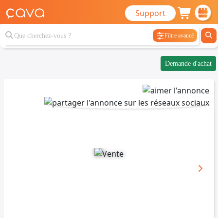
Support
Filtre avancé
Demande d'achat