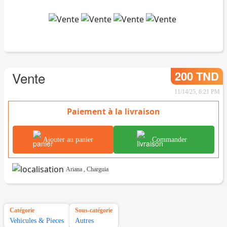
200 TND
Vente
11/14/25, 6:21 PM
Paiement à la livraison
Ajouter au panier
Commander
Ariana
,
Charguia
Catégorie
Sous-catégorie
Vehicules & Pieces
Autres