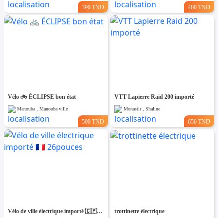
390 TND
400 TND
Vélo 🚲 ÉCLIPSE bon état
VTT Lapierre Raid 200 importé
Manouba , Manouba ville
Monastir , Shaline
500 TND
650 TND
Vélo de ville électrique importé 🇨🇵 26pouces
trottinette électrique