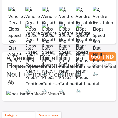
550 TND
À Vendre : Decathlon
Elops Speed 500 - État
5/8/26, 7:27 PM
Neuf + Pneus Continental
🚲
Monastir
,
Monastir ville
Catégorie
Sous-catégorie