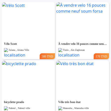
Vélo Scott
À vendre velo 16 pouces comme neuf soum forsa
Ariana , Ariana Ville
Tunis , Ain Zaghouan
580 TND
170 TND
bicyclette prado
Vélo très bon état
Nabeul , Nabeul ville
Manouba , Manouba ville