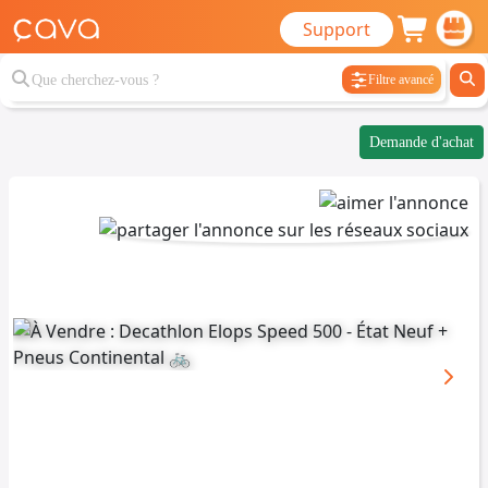
Support
Filtre avancé
Demande d'achat