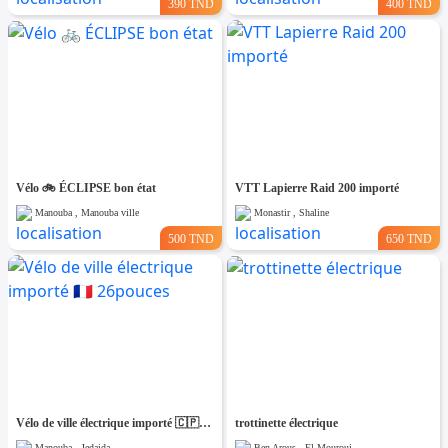
390 TND
400 TND
Vélo 🚲 ÉCLIPSE bon état
VTT Lapierre Raid 200 importé
Manouba , Manouba ville
Monastir , Shaline
500 TND
650 TND
Vélo de ville électrique importé 🇨🇵 26pouces
trottinette électrique
Manouba , Jedaida
Ben Arous , El Mourouj