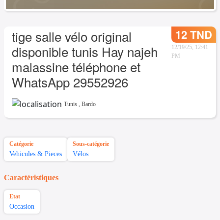
12 TND
tige salle vélo original
disponible tunis Hay najeh
12/19/25, 12:41
PM
malassine téléphone et
WhatsApp 29552926
Tunis
,
Bardo
Catégorie
Sous-catégorie
Vehicules & Pieces
Vélos
Caractéristiques
Etat
Occasion