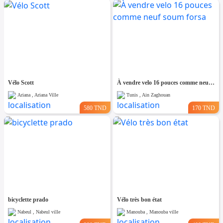
Vélo Scott
À vendre velo 16 pouces comme neuf soum forsa
Ariana , Ariana Ville
Tunis , Ain Zaghouan
580 TND
170 TND
bicyclette prado
Vélo très bon état
Nabeul , Nabeul ville
Manouba , Manouba ville