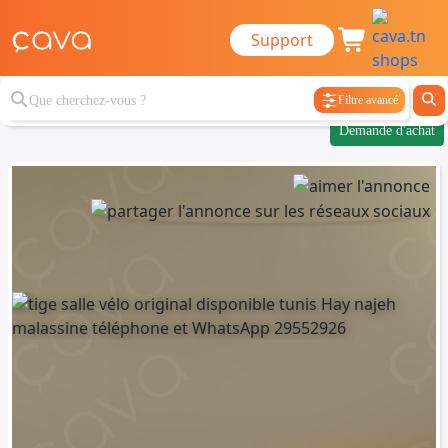
Support
Filtre avancé
Demande d'achat