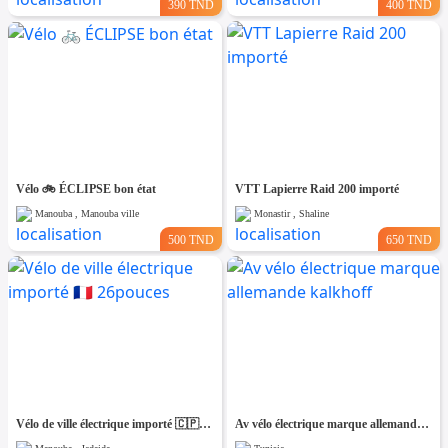
390 TND
400 TND
Vélo 🚲 ÉCLIPSE bon état
VTT Lapierre Raid 200 importé
Manouba , Manouba ville
Monastir , Shaline
500 TND
650 TND
Vélo de ville électrique importé 🇨🇵 26pouces
Av vélo électrique marque allemande kalkhoff