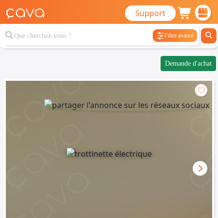
Support
Filtre avancé
Demande d'achat