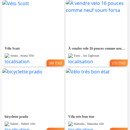
Vélo Scott
À vendre velo 16 pouces comme neuf soum forsa
Ariana , Ariana Ville
Tunis , Ain Zaghouan
580 TND
170 TND
bicyclette prado
Vélo très bon état
Nabeul , Nabeul ville
Manouba , Manouba ville