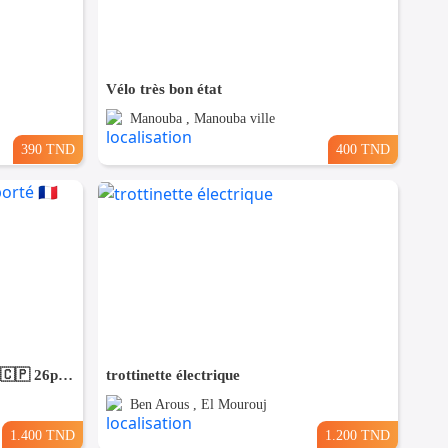
Vélo très bon état
Manouba , Manouba ville
390 TND
400 TND
Vélo de ville électrique importé 🇨🇵 26pouces
trottinette électrique
Ben Arous , El Mourouj
1.400 TND
1.200 TND