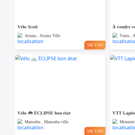
Vélo Scott
Ariana , Ariana Ville
Tunis , 
580 TND
Vélo 🚲 ÉCLIPSE bon état
VTT Lapier
Manouba , Manouba ville
Monastir
500 TND