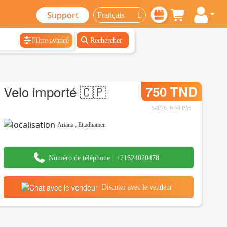
Support
Filtre avancé
Rechercher
Velo importé 🇨🇵
750 TND
5/8/26, 9:59 PM
Ariana
,
Ettadhamen
Numéro de téléphone :
+21624020478
Discuter avec le vendeur