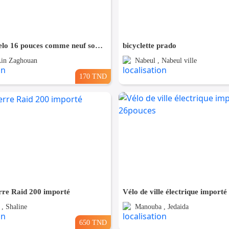
À vendre velo 16 pouces comme neuf soum forsa
bicyclette prado
Ain Zaghouan
Nabeul , Nabeul ville
170 TND
re Raid 200 importé
 , Shaline
Manouba , Jedaida
650 TND