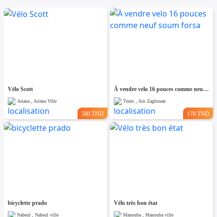
Vélo Scott
À vendre velo 16 pouces comme neuf soum forsa
Ariana , Ariana Ville
Tunis , Ain Zaghouan
580 TND
170 TND
bicyclette prado
Vélo très bon état
Nabeul , Nabeul ville
Manouba , Manouba ville