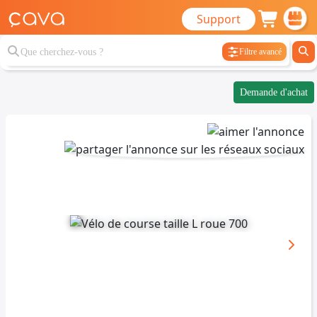
Support
Filtre avancé
Demande d'achat