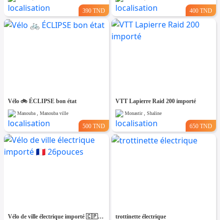
390 TND
400 TND
Vélo 🚲 ÉCLIPSE bon état
VTT Lapierre Raid 200 importé
Manouba , Manouba ville
Monastir , Shaline
500 TND
650 TND
Vélo de ville électrique importé 🇨🇵 26pouces
trottinette électrique