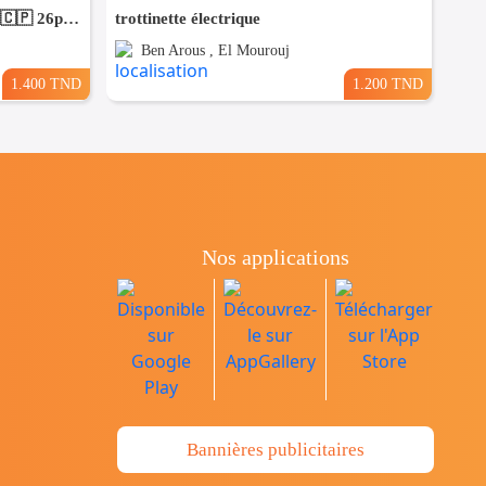
Vélo de ville électrique importé 🇨🇵 26pouces
trottinette électrique
Ben Arous , El Mourouj
1.400 TND
1.200 TND
Nos applications
Bannières publicitaires