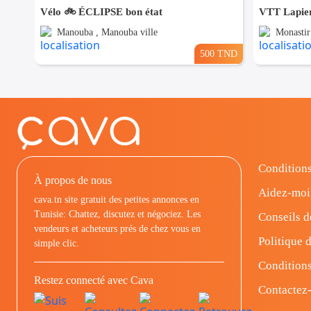
Vélo 🚲 ÉCLIPSE bon état
VTT Lapier
Manouba , Manouba ville
Monastir
500 TND
Conditions
À propos de nous
Aidez-moi
cava.tn site gratuit des petites annonces en
Tunisie: Chattez, discutez et négociez. Les
Conseils d
vendeurs et acheteurs prés de chez vous en
Politique d
simple clic.
Conditions
Restez connecté avec Cava
Contactez