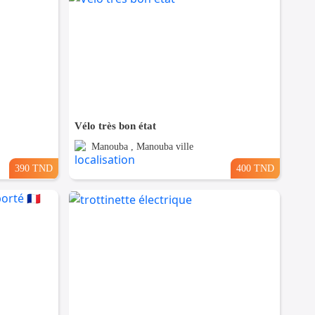
Vélo très bon état
Manouba , Manouba ville
390 TND
400 TND