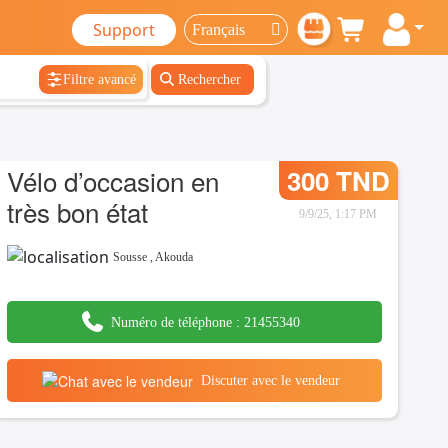
Support
Filtre avancé
Rechercher
Vélo d’occasion en
300 TND
très bon état
9/9/25, 1:17 PM
Sousse
,
Akouda
Numéro de téléphone :
21455340
Discuter avec le vendeur