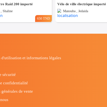
re Raid 200 importé
 , Shaline
Manouba , Jedaida
650 TND
 d'utilisation et informations légales
e sécurité
e confidentialité
 générales de vente
-nous