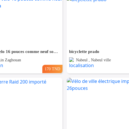
À vendre velo 16 pouces comme neuf soum forsa
bicyclette prado
Ain Zaghouan
Nabeul , Nabeul ville
170 TND