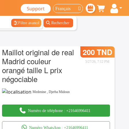
Support
Filtre avancé
Rechercher
Maillot original de real
200 TND
Madrid couleur
5/27/26, 7:12 PM
orangé taille L prix
négociable
Medenine
,
Djerba Midoun
Numéro de téléphone :
+21646996411
Numéro WhatsApp :
+21646996411