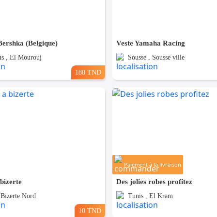
ershka (Belgique)
Veste Yamaha Racing
s , El Mourouj
Sousse , Sousse ville
180 TND
Paiement à la livraison
bizerte
Des jolies robes profitez
 Bizerte Nord
Tunis , El Kram
10 TND