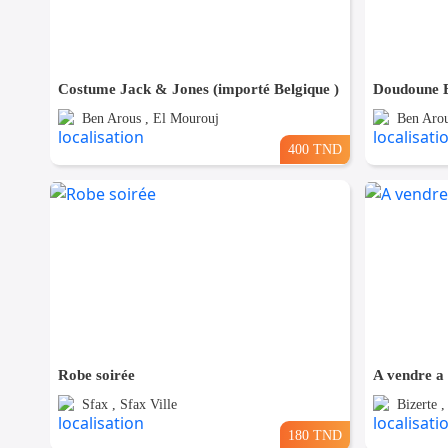
Costume Jack & Jones (importé Belgique )
Doudoune B
Ben Arous , El Mourouj
Ben Arou
400 TND
Robe soirée
A vendre a 
Sfax , Sfax Ville
Bizerte ,
180 TND