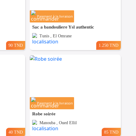
Paiement à la livraison
Sac a bandouliere Ysl authentic
Tunis , El Omrane
90 TND
1.250 TND
Paiement à la livraison
Robe soirée
Manouba , Oued Ellil
40 TND
85 TND