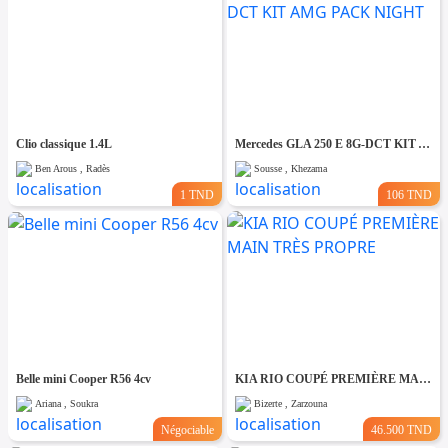
Clio classique 1.4L
Mercedes GLA 250 E 8G-DCT KIT AMG PACK NIGHT
Ben Arous , Radès
Sousse , Khezama
1 TND
106 TND
Belle mini Cooper R56 4cv
KIA RIO COUPÉ PREMIÈRE MAIN TRÈS PROPRE
Ariana , Soukra
Bizerte , Zarzouna
Négociable
46.500 TND