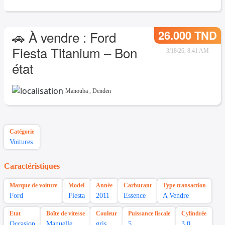
26.000 TND
🚗 À vendre : Ford
Fiesta Titanium – Bon
3/18/26, 8:41 AM
état
Manouba
,
Denden
Catégorie
Voitures
Caractéristiques
Marque de voiture
Model
Année
Carburant
Type transaction
Ford
Fiesta
2011
Essence
A Vendre
Etat
Boîte de vitesse
Couleur
Puissance fiscale
Cylindrée
Occasion
Manuelle
gris
5
3.0