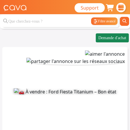
Support
Filtre avancé
Demande d'achat