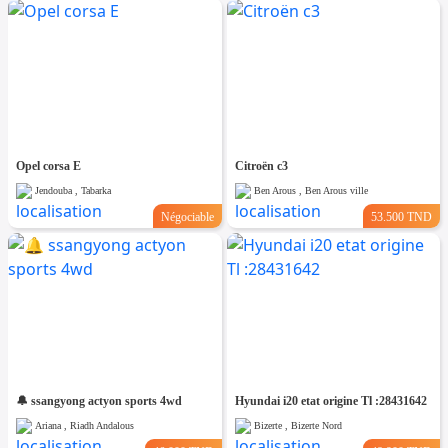
Opel corsa E
Citroën c3
Jendouba , Tabarka
Ben Arous , Ben Arous ville
Négociable
53.500 TND
🔔 ssangyong actyon sports 4wd
Hyundai i20 etat origine Tl :28431642
Ariana , Riadh Andalous
Bizerte , Bizerte Nord