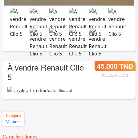
45.000 TND
À vendre Renault Clio
5
9/26/25, 8:35 AM
Ben Arous
,
Boumhal
Catégorie
Voitures
Caractéristiques