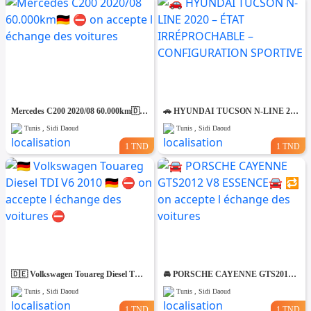
Mercedes C200 2020/08 60.000km🇩🇪 ⛔️ on accepte l échange des voitures
🚗 HYUNDAI TUCSON N-LINE 2020 – ÉTAT IRRÉPROCHABLE – CONFIGURATION SPORTIVE
Tunis , Sidi Daoud
Tunis , Sidi Daoud
1 TND
1 TND
🇩🇪 Volkswagen Touareg Diesel TDI V6 2010 🇩🇪 ⛔️ on accepte l échange des voitures ⛔️
🚘 PORSCHE CAYENNE GTS2012 V8 ESSENCE🚘 🔁 on accepte l échange des voitures
Tunis , Sidi Daoud
Tunis , Sidi Daoud
1 TND
1 TND