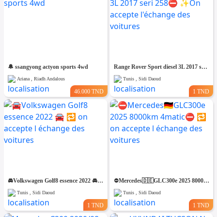
🔔 ssangyong actyon sports 4wd
Range Rover Sport diesel 3L 2017 seri 258⛔️ ✨️On accepte l'échange des voitures
Ariana , Riadh Andalous
Tunis , Sidi Daoud
46.000 TND
1 TND
🚘Volkswagen Golf8 essence 2022 🚘 🔁 on accepte l échange des voitures
⛔️Mercedes🇩🇪GLC300e 2025 8000km 4matic⛔️ 🔁 on accepte l échange des voitures
Tunis , Sidi Daoud
Tunis , Sidi Daoud
1 TND
1 TND