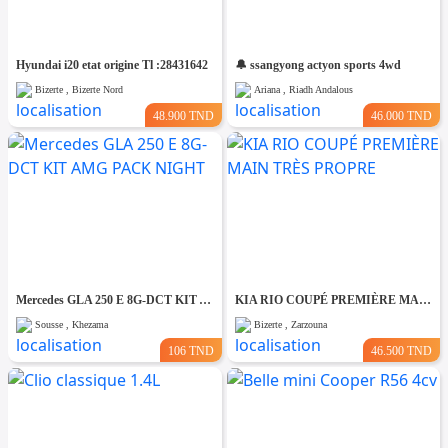
Hyundai i20 etat origine Tl :28431642
🔔 ssangyong actyon sports 4wd
Bizerte , Bizerte Nord
Ariana , Riadh Andalous
48.900 TND
46.000 TND
Mercedes GLA 250 E 8G-DCT KIT AMG PACK NIGHT
KIA RIO COUPÉ PREMIÈRE MAIN TRÈS PROPRE
Sousse , Khezama
Bizerte , Zarzouna
106 TND
46.500 TND