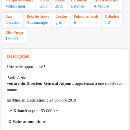
Marque de voiture
Model
Année
Carburant
Type transaction
Volkswagen
Golf
2019
Essence
A Vendre
Etat
Boîte de vitesse
Couleur
Puissance fiscale
Cylindrée
Occasion
Automatique
gris
6
1.2
Kilométrage
153000
Description
Une belle opportunité !
Golf 7,
ex-
voiture du Directeur Général Adjoint
, appartenant à une société rec
onnue.
📅
Mise en circulation :
24 octobre 2019
📍
Kilométrage :
153 000 km
⚙️
Boîte automatique