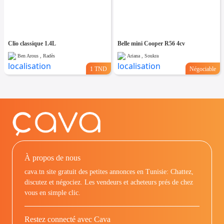
Clio classique 1.4L
Belle mini Cooper R56 4cv
Ben Arous , Radès
Ariana , Soukra
1 TND
Négociable
À propos de nous
cava.tn site gratuit des petites annonces en Tunisie: Chattez,
discutez et négociez. Les vendeurs et acheteurs prés de chez
vous en simple clic.
Restez connecté avec Cava