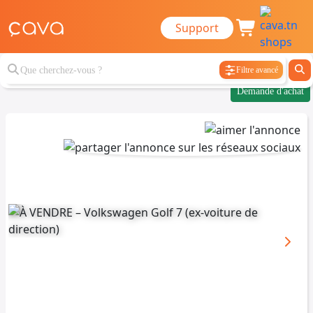
Support
Filtre avancé
Demande d'achat