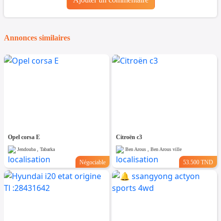
Annonces similaires
Opel corsa E
Citroën c3
Jendouba , Tabarka
Ben Arous , Ben Arous ville
Négociable
53.500 TND