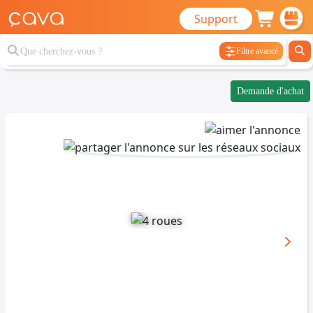
Support
Filtre avancé
Demande d'achat