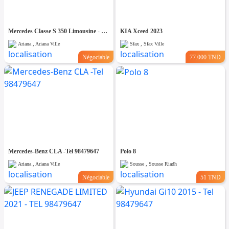
Mercedes Classe S 350 Limousine - Tel 98479647
KIA Xceed 2023
Ariana , Ariana Ville
Sfax , Sfax Ville
Négociable
77.000 TND
Mercedes-Benz CLA -Tel 98479647
Polo 8
Ariana , Ariana Ville
Sousse , Sousse Riadh
Négociable
51 TND