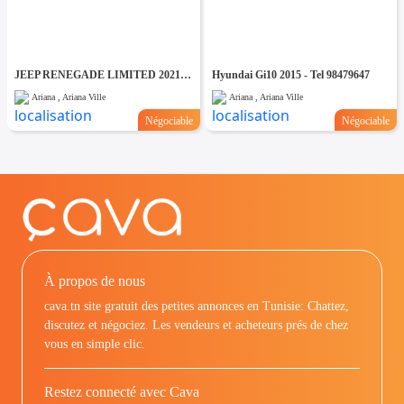
JEEP RENEGADE LIMITED 2021 - TEL 98479647
Hyundai Gi10 2015 - Tel 98479647
Ariana , Ariana Ville
Ariana , Ariana Ville
Négociable
Négociable
À propos de nous
cava.tn site gratuit des petites annonces en Tunisie: Chattez,
discutez et négociez. Les vendeurs et acheteurs prés de chez
vous en simple clic.
Restez connecté avec Cava