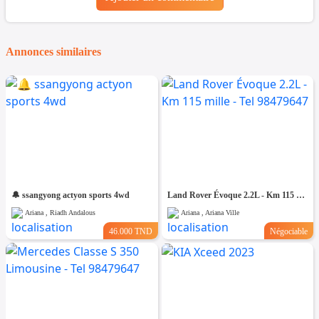
Annonces similaires
🔔 ssangyong actyon sports 4wd
Land Rover Évoque 2.2L - Km 115 mille - Tel 98479647
Ariana , Riadh Andalous
Ariana , Ariana Ville
46.000 TND
Négociable